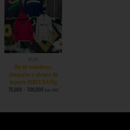
KILOS
Mix de sudaderas,
chaquetas y abrigos de
deporte MARCA 15€/Kg
75,00
€
–
300,00
€
(sin IVA)