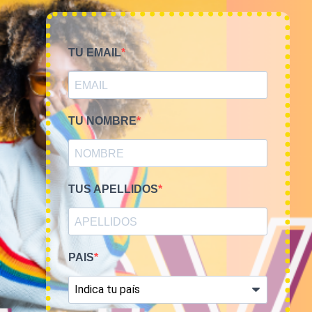
NOSOTROS
TIME TO SMILE
TU EMAIL
BLOG
REGISTRO
TU NOMBRE
COMPRA POR KILOS O LOTES
TUS APELLIDOS
MUJER
HOMBRE
PAIS
NOVEDADES
COMO COMPRAR