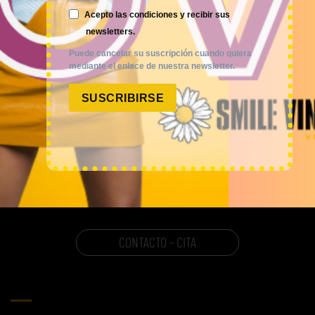
FAQ
Acepto las condiciones y recibir sus
newsletters.
Puede cancelar su suscripción cuando quiera
POLÍTICAS
mediante el enlace de nuestra newsletter.
SUSCRIBIRSE
AVISO LEGAL
POLÍTICA DE PRIVACIDAD
CONDICIONES DE VENTA
POLÍTICA DE COOKIES
CONTACTO - CITA
CARRITO