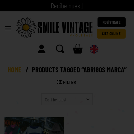
R
e
c
i
b
e
|
REGÍSTRATE
CITA ONLINE
HOME
/
PRODUCTS TAGGED “ABRIGOS MARCA”
FILTER