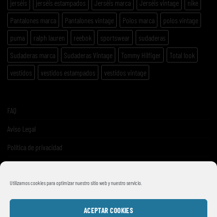
jerséis
jerséis estampados
Jerséis marca
Jerséis vintage
nike
Pantalones marca
Pantalones vintage
Polos marca
polos vintage
puma
ralph lauren
reebok
sportswear
sudaderas
Sudaderas marca
Sudaderas Vintage
Tommy Hilfiger
Total look
vestidos
vestidos estampados
vestidos vintage
FAQ
Aviso Legal
Politica de privacidad
Términos y condiciones de venta
Utilizamos cookies para optimizar nuestro sitio web y nuestro servicio.
ACEPTAR COOKIES