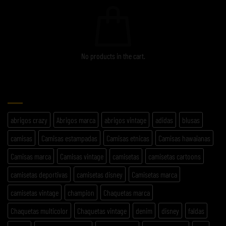
No products in the cart.
ETIQUETAS
abrigos crazy
Abrigos marca
abrigos vintage
adidas
blusas
camisas
Camisas estampadas
Camisas etnicas
Camisas hawaianas
Camisas marca
Camisas vintage
camisetas
camisetas cartoons
camisetas deportivas
camisetas disney
Camisetas marca
camisetas vintage
champion
Chaquetas marca
Chaquetas multicolor
Chaquetas vintage
denim
disney
faldas