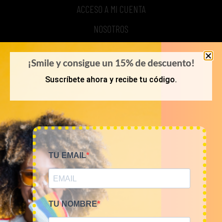
ACCESO A MI CUENTA
NOSOTROS
TIME TO SMILE
¡Smile y consigue un 15% de descuento!
BLOG
Suscríbete ahora y recibe tu código.
REGISTRO
COMPRA POR KILOS O LOTES
TU EMAIL
MUJER
HOMBRE
NOVEDADES
TU NOMBRE
COMO COMPRAR