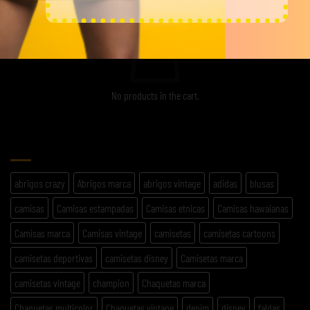
No products in the cart.
ETIQUETAS
abrigos crazy
Abrigos marca
abrigos vintage
adidas
blusas
camisas
Camisas estampadas
Camisas etnicas
Camisas hawaianas
Camisas marca
Camisas vintage
camisetas
camisetas cartoons
camisetas deportivas
camisetas disney
Camisetas marca
camisetas vintage
champion
Chaquetas marca
Chaquetas multicolor
Chaquetas vintage
denim
disney
faldas