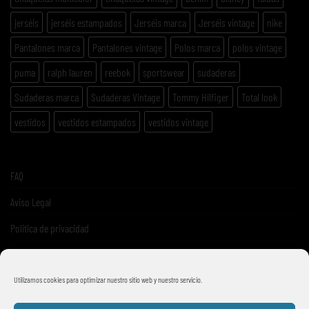
jerséis
jerséis estampados
Jerséis marca
Jerséis vintage
nike
Pantalones marca
Pantalones vintage
Polos marca
polos vintage
puma
ralph lauren
reebok
sportswear
sudaderas
Sudaderas marca
Sudaderas Vintage
Tommy Hilfiger
Total look
vestidos
vestidos estampados
vestidos vintage
FAQ
Aviso Legal
Politica de privacidad
Términos y condiciones de venta
Utilizamos cookies para optimizar nuestro sitio web y nuestro servicio.