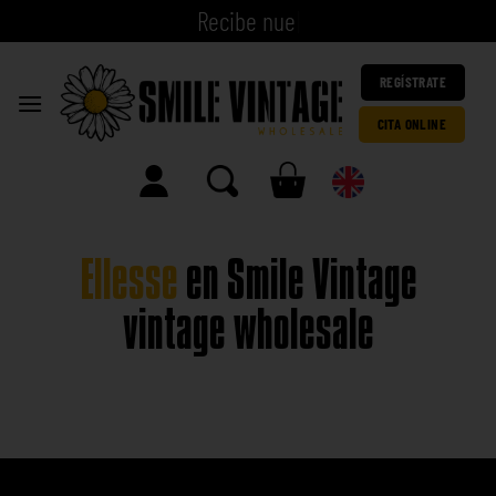
R
e
c
i
b
e
|
REGÍSTRATE
CITA ONLINE
Ellesse
en Smile Vintage
vintage wholesale