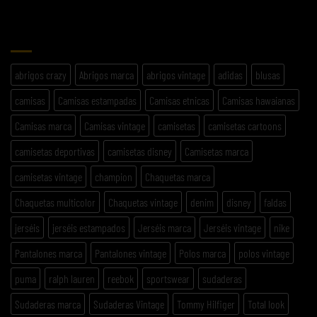
ETIQUETAS
abrigos crazy
Abrigos marca
abrigos vintage
adidas
blusas
camisas
Camisas estampadas
Camisas etnicas
Camisas hawaianas
Camisas marca
Camisas vintage
camisetas
camisetas cartoons
camisetas deportivas
camisetas disney
Camisetas marca
camisetas vintage
champion
Chaquetas marca
Chaquetas multicolor
Chaquetas vintage
denim
disney
faldas
jerséis
jerséis estampados
Jerséis marca
Jerséis vintage
nike
Pantalones marca
Pantalones vintage
Polos marca
polos vintage
puma
ralph lauren
reebok
sportswear
sudaderas
Sudaderas marca
Sudaderas Vintage
Tommy Hilfiger
Total look