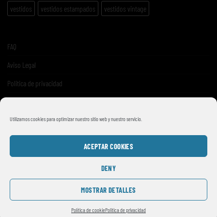
vestidos
vestidos estampados
vestidos vintage
FAQ
Aviso Legal
Politica de privacidad
Términos y condiciones de venta
Utilizamos cookies para optimizar nuestro sitio web y nuestro servicio.
ACEPTAR COOKIES
DENY
MOSTRAR DETALLES
© 2026
SMILE VINTAGE
Política de cookie
Politica de privacidad