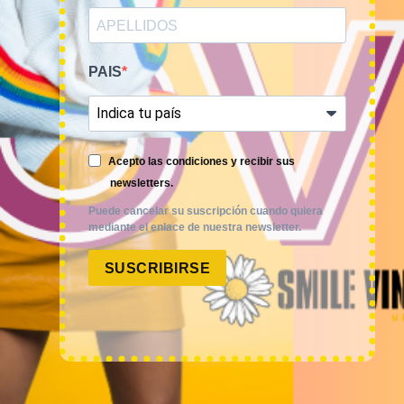
REGISTRO
PAIS
COMPRA POR KILOS O LOTES
MUJER
Acepto las condiciones y recibir sus
HOMBRE
newsletters.
Puede cancelar su suscripción cuando quiera
NOVEDADES
mediante el enlace de nuestra newsletter.
COMO COMPRAR
SUSCRIBIRSE
FAQ
POLÍTICAS