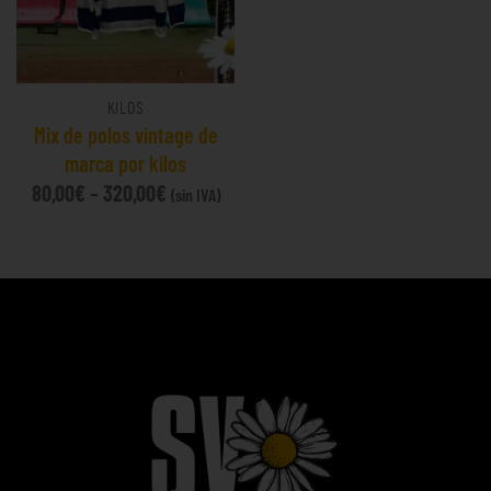
KILOS
Mix de polos vintage de
marca por kilos
80,00
€
–
320,00
€
(sin IVA)