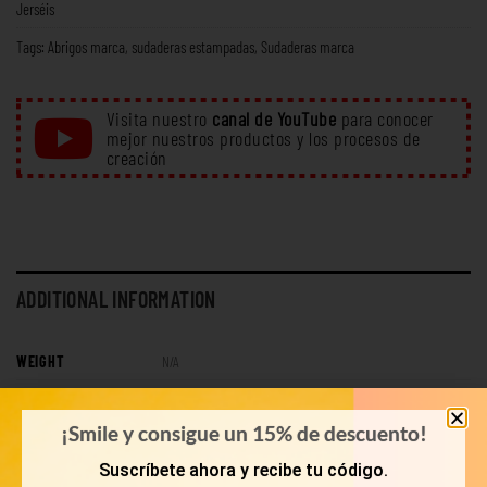
Jerséis
Tags:
Abrigos marca
,
sudaderas estampadas
,
Sudaderas marca
Visita nuestro
canal de YouTube
para conocer
mejor nuestros productos y los procesos de
creación
ADDITIONAL INFORMATION
WEIGHT
N/A
PESO
10 Kg, 15 Kg, 20 Kg, 5 Kg
¡Smile y consigue un 15% de descuento!
Suscríbete ahora y recibe tu código.