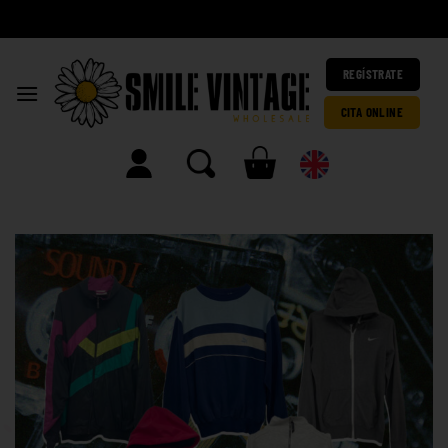
A
h
|
REGÍSTRATE
CITA ONLINE