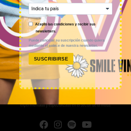
75,00
€
–
300,00
€
75,00
€
–
300,00
€
(sin IVA)
(sin IVA)
Acepto las condiciones y recibir sus
newsletters.
Puede cancelar su suscripción cuando quiera
mediante el enlace de nuestra newsletter.
SUSCRIBIRSE
Smile Vintage es una empresa mayorista con una amplia
trayectoria internacional que cuenta con un equipo
experimentado y especializado en el sector de la moda.