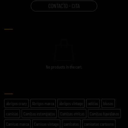
CONTACTO - CITA
CARRITO
No products in the cart.
ETIQUETAS
abrigos crazy
Abrigos marca
abrigos vintage
adidas
blusas
camisas
Camisas estampadas
Camisas etnicas
Camisas hawaianas
Camisas marca
Camisas vintage
camisetas
camisetas cartoons