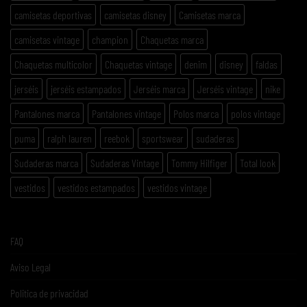
camisetas deportivas
camisetas disney
Camisetas marca
camisetas vintage
champion
Chaquetas marca
Chaquetas multicolor
Chaquetas vintage
denim
disney
faldas
jerséis
jerséis estampados
Jerséis marca
Jerséis vintage
nike
Pantalones marca
Pantalones vintage
Polos marca
polos vintage
puma
ralph lauren
reebok
sportswear
sudaderas
Sudaderas marca
Sudaderas Vintage
Tommy Hilfiger
Total look
vestidos
vestidos estampados
vestidos vintage
FAQ
Aviso Legal
Politica de privacidad