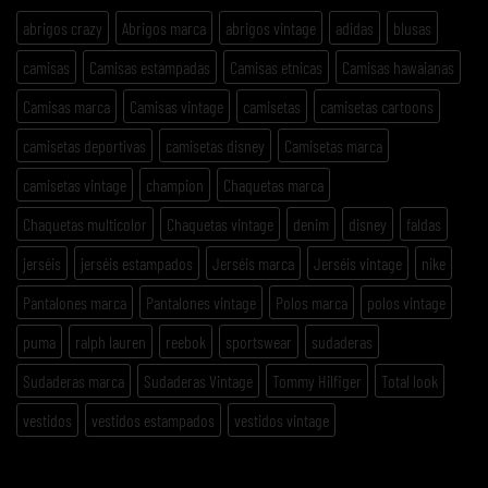
abrigos crazy
Abrigos marca
abrigos vintage
adidas
blusas
camisas
Camisas estampadas
Camisas etnicas
Camisas hawaianas
Camisas marca
Camisas vintage
camisetas
camisetas cartoons
camisetas deportivas
camisetas disney
Camisetas marca
camisetas vintage
champion
Chaquetas marca
Chaquetas multicolor
Chaquetas vintage
denim
disney
faldas
jerséis
jerséis estampados
Jerséis marca
Jerséis vintage
nike
Pantalones marca
Pantalones vintage
Polos marca
polos vintage
puma
ralph lauren
reebok
sportswear
sudaderas
Sudaderas marca
Sudaderas Vintage
Tommy Hilfiger
Total look
vestidos
vestidos estampados
vestidos vintage