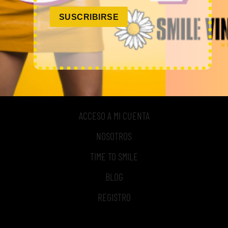
experimentado y especializado en el sector de la moda.
SUSCRIBIRSE
MI CUENTA
ACCESO A MI CUENTA
NOSOTROS
TIME TO SMILE
BLOG
REGISTRO