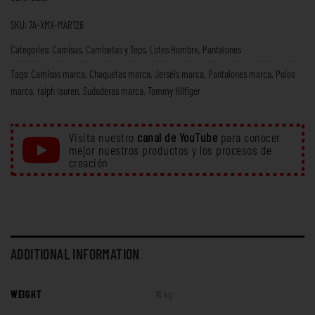
SKU:
7A-XMX-MAR126
Categories:
Camisas
,
Camisetas y Tops
,
Lotes Hombre
,
Pantalones
Tags:
Camisas marca
,
Chaquetas marca
,
Jerséis marca
,
Pantalones marca
,
Polos
marca
,
ralph lauren
,
Sudaderas marca
,
Tommy Hilfiger
Visita nuestro
canal de YouTube
para conocer
mejor nuestros productos y los procesos de
creación
ADDITIONAL INFORMATION
WEIGHT
16 kg