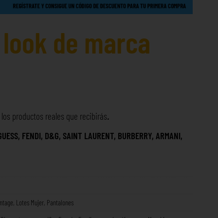
l look de marca
os productos reales que recibirás
.
GUESS, FENDI, D&G, SAINT LAURENT, BURBERRY, ARMANI,
intage
,
Lotes Mujer
,
Pantalones