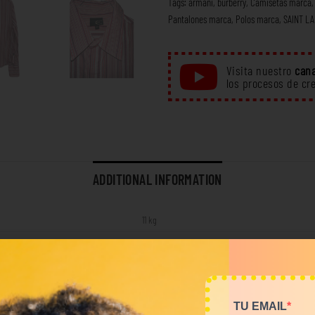
Tags:
armani
,
burberry
,
Camisetas marca
Pantalones marca
,
Polos marca
,
SAINT L
Visita nuestro
cana
los procesos de cr
ADDITIONAL INFORMATION
11 kg
Total Look
TU EMAIL