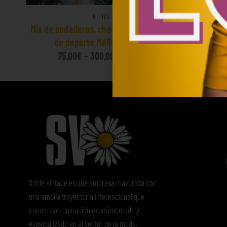
KILOS
g
Mix de sudaderas, chaquetas y abrigos
Mix de pol
de deporte MARCA 15€/Kg
80
75,00
€
–
300,00
€
(sin IVA)
Smile Vintage es una empresa mayorista con
una amplia trayectoria internacional que
cuenta con un equipo experimentado y
especializado en el sector de la moda.