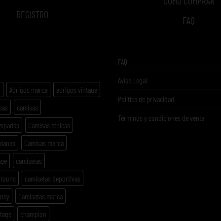
COMO COMPRAR
REGISTRO
FAQ
ETAS
FAQ
Aviso Legal
y
Abrigos marca
abrigos vintage
Politica de privacidad
sas
camisas
Términos y condiciones de venta
ampadas
Camisas etnicas
aianas
Camisas marca
age
camisetas
rtoons
camisetas deportivas
sney
Camisetas marca
ntage
champion