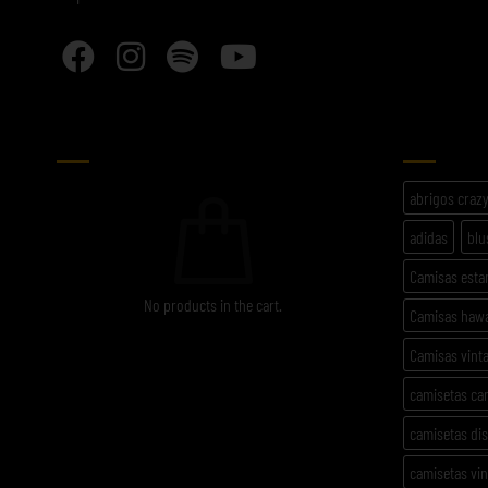
CARRITO
ETIQU
abrigos craz
adidas
blu
Camisas est
No products in the cart.
Camisas haw
Camisas vint
camisetas ca
camisetas di
camisetas vi