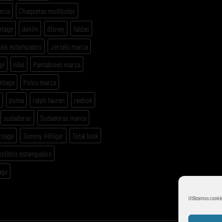
arca
Chaquetas multicolor
ntage
denim
disney
faldas
séis estampados
Jerséis marca
ge
nike
Pantalones marca
intage
Polos marca
puma
ralph lauren
reebok
sudaderas
Sudaderas marca
ntage
Tommy Hilfiger
Total look
estidos estampados
age
Utilizamos cookie