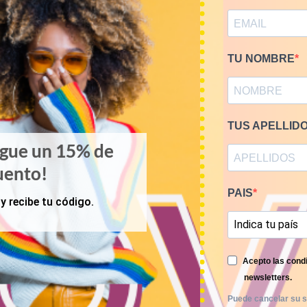
RELATED PRODUCTS
TU NOMBRE
TUS APELLID
igue un 15% de
uento!
PAIS
y recibe tu código.
Acepto las condi
newsletters.
Puede cancelar su s