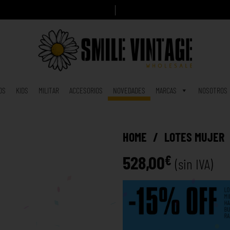
A
h
o
r
a
c
i
|
OS
KIDS
MILITAR
ACCESORIOS
NOVEDADES
MARCAS
NOSOTROS
HOME
/
LOTES MUJER
528,00
€
(sin IVA)