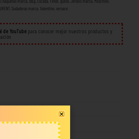
,
Chaquetas marca
,
d&g
,
Escada
,
Fendi
,
guess
,
Jerséis marca
,
Moschino
,
AURENT
,
Sudaderas marca
,
Valentino
,
versace
l de YouTube
para conocer mejor nuestros productos y
eación