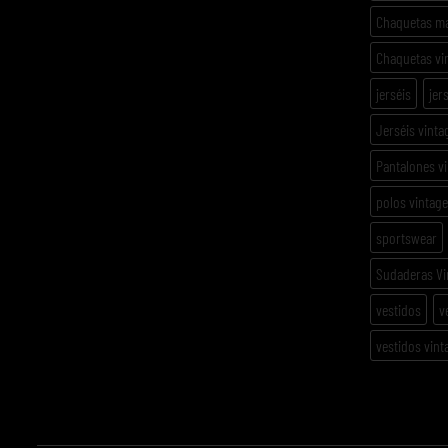
Chaquetas m
Chaquetas vi
jerséis
jer
Jerséis vinta
Pantalones v
polos vintage
sportswear
Sudaderas Vi
vestidos
v
vestidos vint