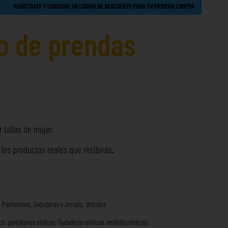
o de prendas
 tallas de mujer.
os productos reales que recibirás
.
,
Pantalones
,
Sudaderas y Jerséis
,
Vestidos
co
,
pantalones etnicos
,
Sudaderas etnicas
,
vestidos etnicos