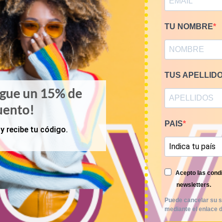
TU NOMBRE
TUS APELLID
igue un 15% de
uento!
PAIS
y recibe tu código.
Acepto las condi
newsletters.
Puede cancelar su s
mediante el enlace d
KILOS
PRIMAVERA-VERANO