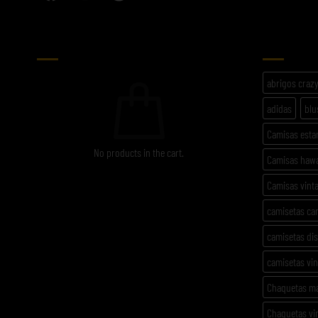
CARRITO
ETIQU
abrigos craz
adidas
blu
Camisas est
No products in the cart.
Camisas haw
Camisas vint
camisetas ca
camisetas di
camisetas vi
Chaquetas m
Chaquetas vi