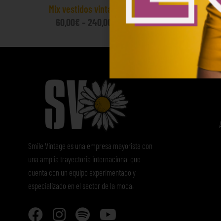
Mix vestidos vintage 12€/Kg
Mix d
60,00
€
–
240,00
€
10
(sin IVA)
Smile Vintage es una empresa mayorista con
una amplia trayectoria internacional que
cuenta con un equipo experimentado y
especializado en el sector de la moda.