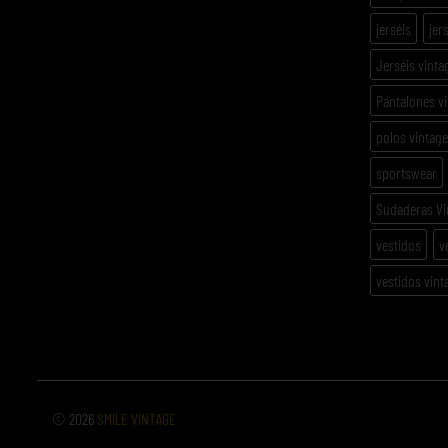
jerséis
jer
Jerséis vinta
Pantalones v
polos vintage
sportswear
Sudaderas Vi
vestidos
v
vestidos vint
© 2026
SMILE VINTAGE