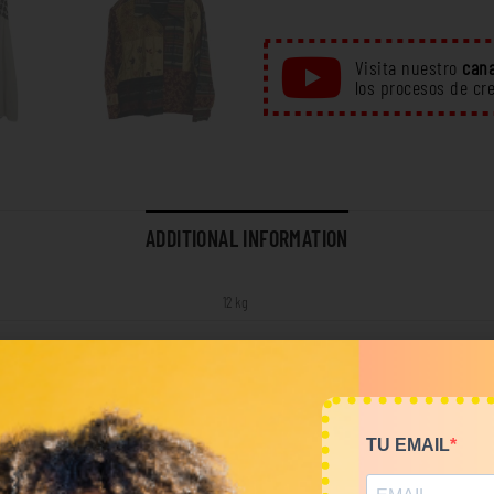
Visita nuestro
cana
los procesos de cr
ADDITIONAL INFORMATION
12 kg
Total Look
TU EMAIL
RELATED PRODUCTS