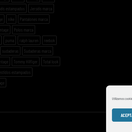
séis estampados
Jerséis marca
ge
nike
Pantalones marca
intage
Polos marca
puma
ralph lauren
reebok
sudaderas
Sudaderas marca
ntage
Tommy Hilfiger
Total look
estidos estampados
age
Utilizamos cookie
ACEPT