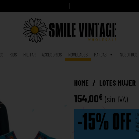
A
h
o
r
a
|
OS
KIDS
MILITAR
ACCESORIOS
NOVEDADES
MARCAS
NOSOTROS
HOME
/
LOTES MUJER
154,00
€
(sin IVA)