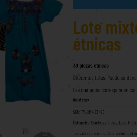
Lote mixt
étnicas
30 piezas étnicas
Diferentes tallas. Puede contener
Las imágenes corresponden con l
Out of stock
SKU:
17A-XMX-ETN26
Categories:
Camisas y Blusas
,
Lotes Mujer
Tags:
Abrigos etnicos
,
Camisa etnica
,
étni