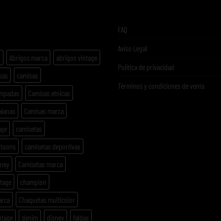
ETAS
FAQ
Aviso Legal
y
Abrigos marca
abrigos vintage
Politica de privacidad
sas
camisas
Términos y condiciones de venta
ampadas
Camisas etnicas
aianas
Camisas marca
age
camisetas
rtoons
camisetas deportivas
sney
Camisetas marca
ntage
champion
arca
Chaquetas multicolor
ntage
denim
disney
faldas