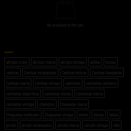
No products in the cart.
ETIQUETAS
abrigos crazy
Abrigos marca
abrigos vintage
adidas
blusas
camisas
Camisas estampadas
Camisas etnicas
Camisas hawaianas
Camisas marca
Camisas vintage
camisetas
camisetas cartoons
camisetas deportivas
camisetas disney
Camisetas marca
camisetas vintage
champion
Chaquetas marca
Chaquetas multicolor
Chaquetas vintage
denim
disney
faldas
jerséis
jerséis estampados
Jerséis marca
Jerséis vintage
nike