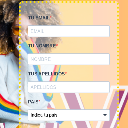
NOSOTROS
TIME TO SMILE
TU EMAIL
BLOG
REGISTRO
TU NOMBRE
COMPRA POR KILOS O LOTES
TUS APELLIDOS
MUJER
HOMBRE
NOVEDADES
PAIS
COMO COMPRAR
FAQ