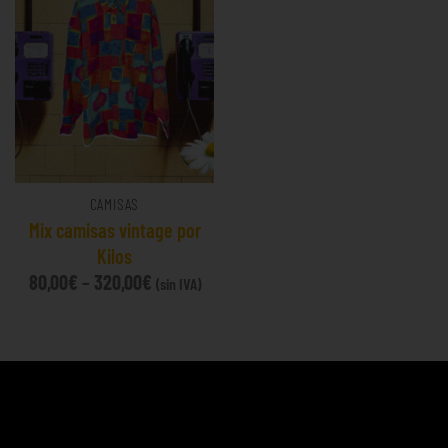
CAMISAS
Mix camisas vintage por
Kilos
80,00
€
–
320,00
€
(sin IVA)