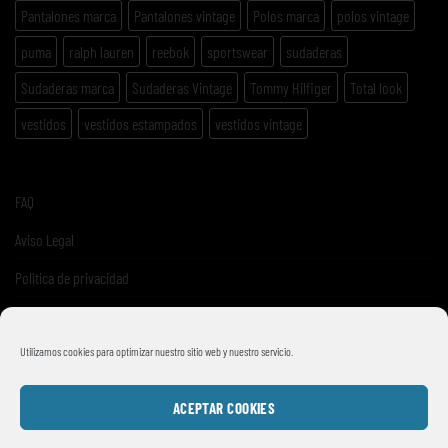
Pantalones marca
Pantalones vintage
Polos marca
polos vintage
puma
ralph lauren
reebok
sportswear
sudaderas
Sudaderas marca
Sudaderas Vintage
Tommy Hilfiger
Total look
vestidos
vestidos estampados
vestidos vintage
FAQ
Aviso Legal
Politica de privacidad
Términos y condiciones de venta
Utilizamos cookies para optimizar nuestro sitio web y nuestro servicio.
ACEPTAR COOKIES