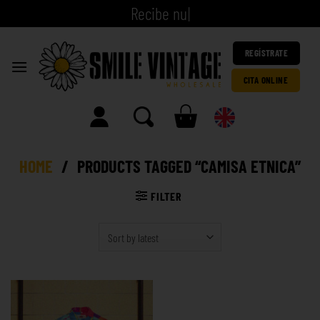
R
e
c
|
REGÍSTRATE
CITA ONLINE
HOME
/
PRODUCTS TAGGED “CAMISA ETNICA”
FILTER