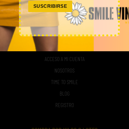
SUSCRIBIRSE
MI CUENTA
ACCESO A MI CUENTA
NOSOTROS
TIME TO SMILE
BLOG
REGISTRO