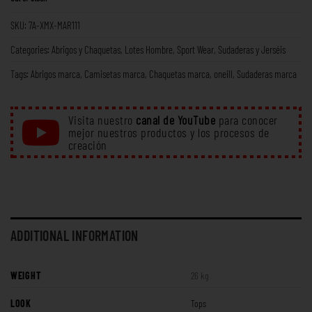
SKU:
7A-XMX-MAR111
Categories:
Abrigos y Chaquetas
,
Lotes Hombre
,
Sport Wear
,
Sudaderas y Jerséis
Tags:
Abrigos marca
,
Camisetas marca
,
Chaquetas marca
,
oneill
,
Sudaderas marca
Visita nuestro
canal de YouTube
para conocer
mejor nuestros productos y los procesos de
creación
ADDITIONAL INFORMATION
WEIGHT
26 kg
LOOK
Tops