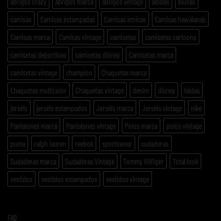
abrigos crazy
Abrigos marca
abrigos vintage
adidas
blusas
camisas
Camisas estampadas
Camisas etnicas
Camisas hawaianas
Camisas marca
Camisas vintage
camisetas
camisetas cartoons
camisetas deportivas
camisetas disney
Camisetas marca
camisetas vintage
champion
Chaquetas marca
Chaquetas multicolor
Chaquetas vintage
denim
disney
faldas
jerséis
jerséis estampados
Jerséis marca
Jerséis vintage
nike
Pantalones marca
Pantalones vintage
Polos marca
polos vintage
puma
ralph lauren
reebok
sportswear
sudaderas
Sudaderas marca
Sudaderas Vintage
Tommy Hilfiger
Total look
vestidos
vestidos estampados
vestidos vintage
FAQ