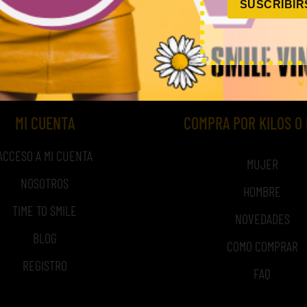
SUSCRIBIR
,00
€
–
320,00
€
60,00
€
–
240,00
€
(sin IVA)
(sin 
MI CUENTA
COMPRA POR KILOS O
ACCESO A MI CUENTA
MUJER
NOSOTROS
HOMBRE
TIME TO SMILE
NOVEDADES
BLOG
COMO COMPRAR
REGISTRO
FAQ