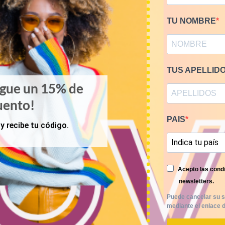
TU NOMBRE
TUS APELLID
igue un 15% de
uento!
PAIS
y recibe tu código.
Acepto las condi
newsletters.
Puede cancelar su s
mediante el enlace d
POLOS
KILOS
os vintage de marca por kilos
Mix casual de marca 1