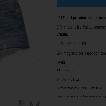
LOTE de 8 prendas de marca a
Diferentes tallas. Puede contene
ONLINE
GRADO A y PREMUIM
Las imágenes corresponden con l
LEVIS
Out of stock
SKU:
3A-MMX-LLW01
Categories:
Jeans y Denim
,
Lotes Mujer
,
P
Tags:
Camisas marca
,
Camisetas marca
,