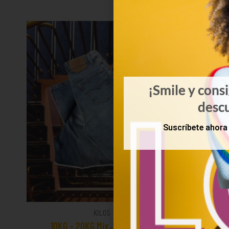
¡Smile y cons
desc
Suscríbete ahora 
KILOS
10KG – 20KG Mix Jeans Levis
Mix de pol