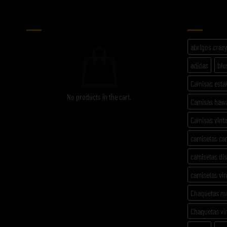
CARRITO
ETIQU
abrigos craz
adidas
blu
Camisas est
No products in the cart.
Camisas haw
Camisas vint
camisetas ca
camisetas di
camisetas vi
Chaquetas m
Chaquetas vi