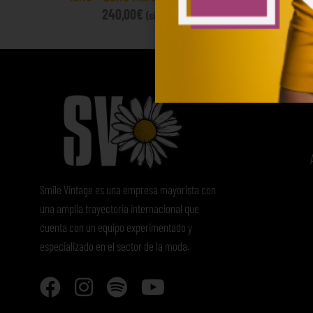
240,00
€
80
(sin IVA)
Smile Vintage es una empresa mayorista con
una amplia trayectoria internacional que
cuenta con un equipo experimentado y
especializado en el sector de la moda.