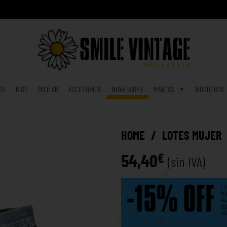
A
h
o
r
a
|
OS
KIDS
MILITAR
ACCESORIOS
NOVEDADES
MARCAS
NOSOTROS
HOME
/
LOTES MUJER
54,40
€
(sin IVA)