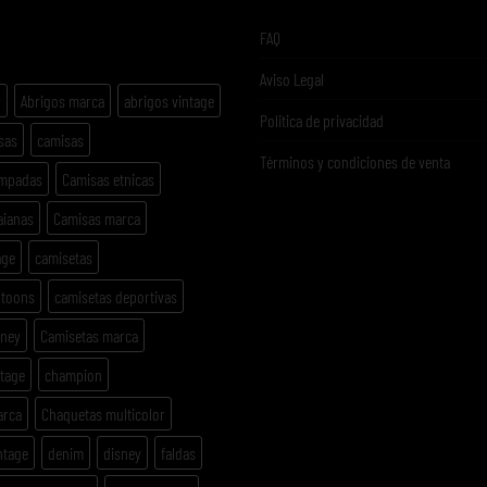
ETAS
FAQ
Aviso Legal
y
Abrigos marca
abrigos vintage
Politica de privacidad
sas
camisas
Términos y condiciones de venta
ampadas
Camisas etnicas
aianas
Camisas marca
age
camisetas
rtoons
camisetas deportivas
sney
Camisetas marca
ntage
champion
arca
Chaquetas multicolor
ntage
denim
disney
faldas