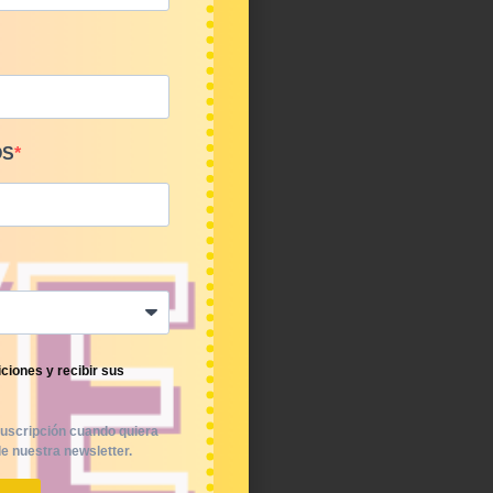
OS
ciones y recibir sus
uscripción cuando quiera
e nuestra newsletter.
2€/kg