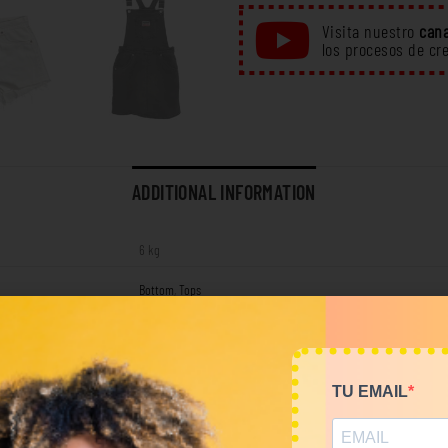
Visita nuestro
cana
los procesos de cr
ADDITIONAL INFORMATION
6 kg
Bottom
,
Tops
RELATED PRODUCTS
TU EMAIL