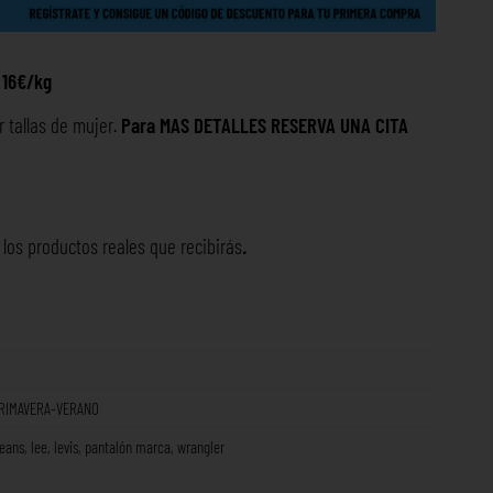
 16€/kg
r tallas de mujer.
Para MAS DETALLES RESERVA UNA
CITA
os productos reales que recibirás
.
RIMAVERA-VERANO
jeans
,
lee
,
levis
,
pantalón marca
,
wrangler