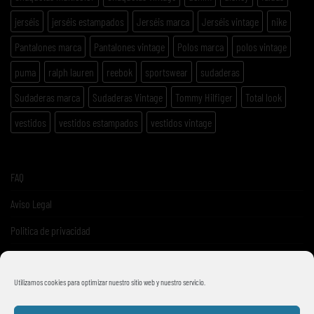
jerséis
jerséis estampados
Jerséis marca
Jerséis vintage
nike
Pantalones marca
Pantalones vintage
Polos marca
polos vintage
puma
ralph lauren
reebok
sportswear
sudaderas
Sudaderas marca
Sudaderas Vintage
Tommy Hilfiger
Total look
vestidos
vestidos estampados
vestidos vintage
FAQ
Aviso Legal
Politica de privacidad
Términos y condiciones de venta
Utilizamos cookies para optimizar nuestro sitio web y nuestro servicio.