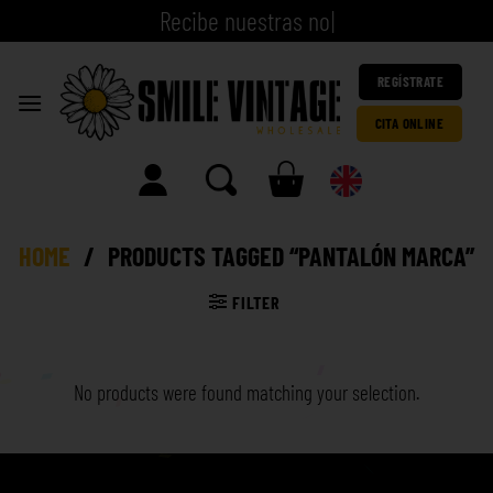
R
e
c
i
b
e
n
u
e
s
t
|
REGÍSTRATE
CITA ONLINE
HOME
/
PRODUCTS TAGGED “PANTALÓN MARCA”
FILTER
No products were found matching your selection.