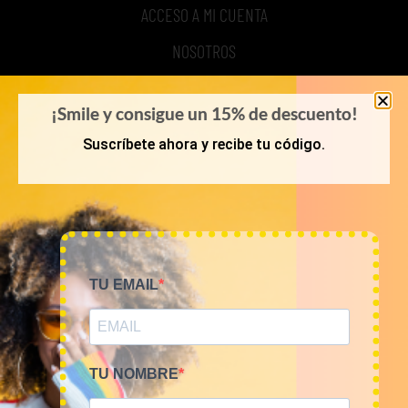
ACCESO A MI CUENTA
NOSOTROS
TIME TO SMILE
¡Smile y consigue un 15% de descuento!
BLOG
Suscríbete ahora y recibe tu código.
REGISTRO
COMPRA POR KILOS O LOTES
TU EMAIL
MUJER
HOMBRE
NOVEDADES
TU NOMBRE
COMO COMPRAR