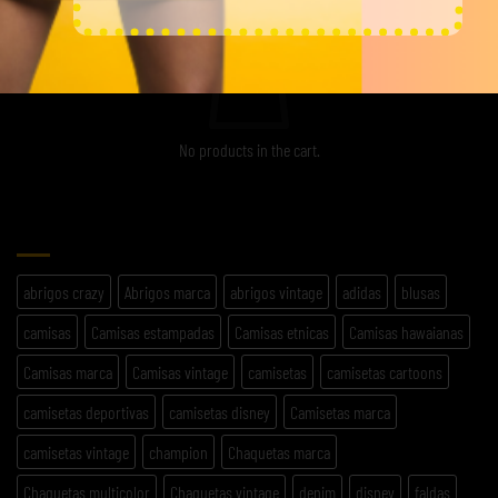
No products in the cart.
ETIQUETAS
abrigos crazy
Abrigos marca
abrigos vintage
adidas
blusas
camisas
Camisas estampadas
Camisas etnicas
Camisas hawaianas
Camisas marca
Camisas vintage
camisetas
camisetas cartoons
camisetas deportivas
camisetas disney
Camisetas marca
camisetas vintage
champion
Chaquetas marca
Chaquetas multicolor
Chaquetas vintage
denim
disney
faldas