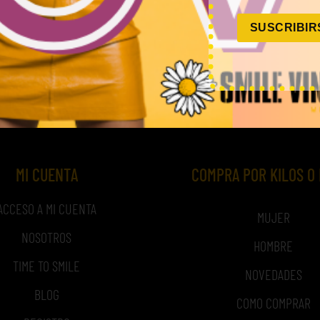
PRIMAVERA-VERANO
SUSCRIBIR
de ropa militar 9,5€/Kg
,50
€
–
190,00
€
(sin IVA)
MI CUENTA
COMPRA POR KILOS O
ACCESO A MI CUENTA
MUJER
NOSOTROS
HOMBRE
TIME TO SMILE
NOVEDADES
BLOG
COMO COMPRAR