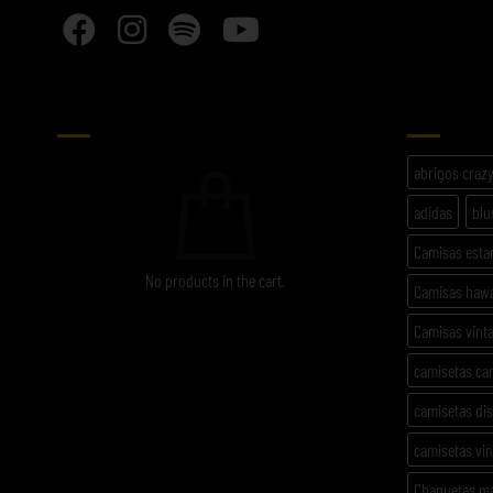
CARRITO
ETIQU
abrigos craz
adidas
blu
Camisas est
No products in the cart.
Camisas haw
Camisas vint
camisetas ca
camisetas di
camisetas vi
Chaquetas m