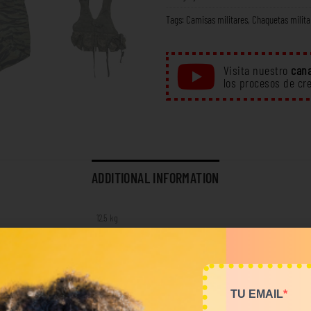
Tags:
Camisas militares
,
Chaquetas milita
Visita nuestro
cana
los procesos de cr
ADDITIONAL INFORMATION
12,5 kg
Bottom
,
Tops
TU EMAIL