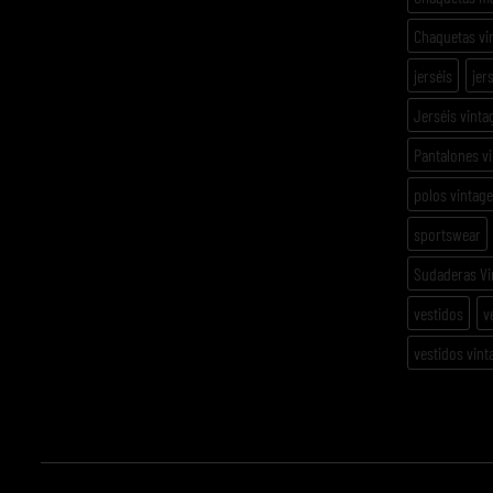
Chaquetas vi
jerséis
jer
Jerséis vinta
Pantalones v
polos vintage
sportswear
Sudaderas Vi
vestidos
v
vestidos vint