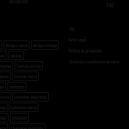
REGISTRO
FAQ
ETAS
FAQ
Aviso Legal
y
Abrigos marca
abrigos vintage
Politica de privacidad
sas
camisas
Términos y condiciones de venta
ampadas
Camisas etnicas
aianas
Camisas marca
age
camisetas
rtoons
camisetas deportivas
sney
Camisetas marca
ntage
champion
arca
Chaquetas multicolor