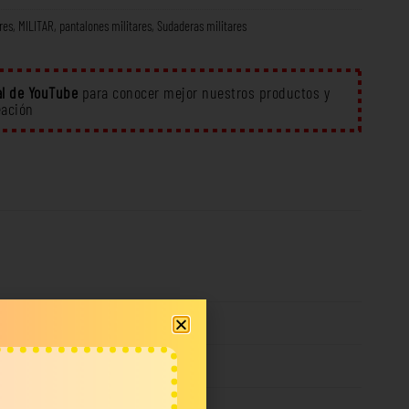
res
,
MILITAR
,
pantalones militares
,
Sudaderas militares
l de YouTube
para conocer mejor nuestros productos y
eación