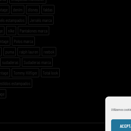
ntage
denim
disney
faldas
séis estampados
Jerséis marca
ge
nike
Pantalones marca
intage
Polos marca
puma
ralph lauren
reebok
sudaderas
Sudaderas marca
ntage
Tommy Hilfiger
Total look
estidos estampados
age
Utilizamos cookie
ACEPT