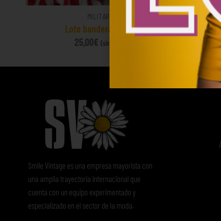
MILITAR
Lote banderas USA
Mix 
25,00
€
47
(sin IVA)
Smile Vintage es una empresa mayorista con
una amplia trayectoria internacional que
cuenta con un equipo experimentado y
especializado en el sector de la moda.