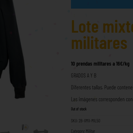
Lote mixt
militares
10 prendas militares a 16€/kg
GRADOS A Y B
Diferentes tallas. Puede contener
Las imágenes corresponden con l
Out of stock
SKU:
2B-XMX-MIL50
Category:
Militar