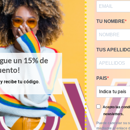
RELATED PRODUCTS
TU NOMBRE
TUS APELLID
igue un 15% de
uento!
PAIS
y recibe tu código.
Acepto las condi
newsletters.
Puede cancelar su s
mediante el enlace d