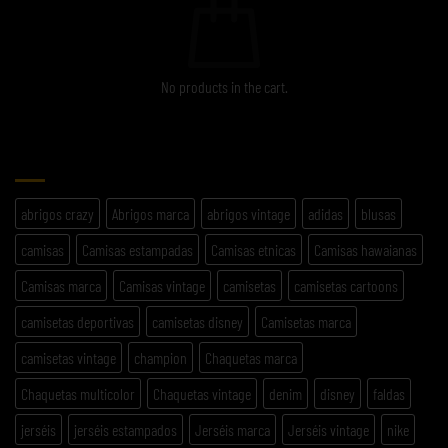
No products in the cart.
ETIQUETAS
abrigos crazy
Abrigos marca
abrigos vintage
adidas
blusas
camisas
Camisas estampadas
Camisas etnicas
Camisas hawaianas
Camisas marca
Camisas vintage
camisetas
camisetas cartoons
camisetas deportivas
camisetas disney
Camisetas marca
camisetas vintage
champion
Chaquetas marca
Chaquetas multicolor
Chaquetas vintage
denim
disney
faldas
jerséis
jerséis estampados
Jerséis marca
Jerséis vintage
nike