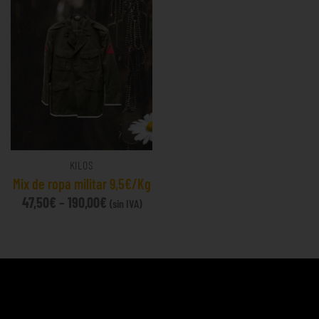
KILOS
Mix de ropa militar 9,5€/Kg
47,50
€
–
190,00
€
(sin IVA)