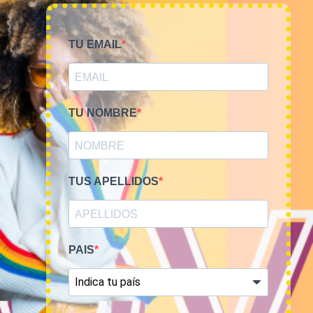
NOSOTROS
TIME TO SMILE
TU EMAIL
BLOG
REGISTRO
TU NOMBRE
COMPRA POR KILOS O LOTES
TUS APELLIDOS
MUJER
HOMBRE
NOVEDADES
PAIS
COMO COMPRAR
FAQ