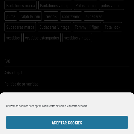
Pantalones marca
Pantalones vintage
Polos marca
polos vintage
puma
ralph lauren
reebok
sportswear
sudaderas
Sudaderas marca
Sudaderas Vintage
Tommy Hilfiger
Total look
vestidos
vestidos estampados
vestidos vintage
FAQ
Aviso Legal
Politica de privacidad
Términos y condiciones de venta
Utilizamos cookies para optimizar nuestro sitio web y nuestro servicio.
ACEPTAR COOKIES