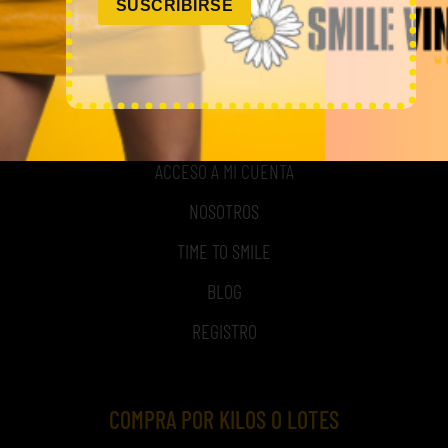
SUSCRIBIRSE
MI CUENTA
ACCESO A MI CUENTA
NOSOTROS
TIME TO SMILE
BLOG
REGISTRO
COMPRA POR KILOS O LOTES