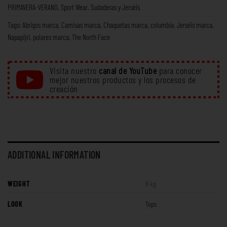
PRIMAVERA-VERANO
,
Sport Wear
,
Sudaderas y Jerséis
Tags:
Abrigos marca
,
Camisas marca
,
Chaquetas marca
,
columbia
,
Jerséis marca
,
Napapijri
,
polares marca
,
The North Face
Visita nuestro
canal de YouTube
para conocer
mejor nuestros productos y los procesos de
creación
ADDITIONAL INFORMATION
WEIGHT
9 kg
LOOK
Tops