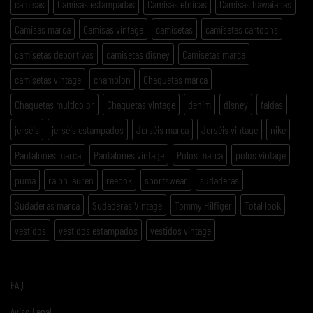
camisas
Camisas estampadas
Camisas etnicas
Camisas hawaianas
Camisas marca
Camisas vintage
camisetas
camisetas cartoons
camisetas deportivas
camisetas disney
Camisetas marca
camisetas vintage
champion
Chaquetas marca
Chaquetas multicolor
Chaquetas vintage
denim
disney
faldas
jerséis
jerséis estampados
Jerséis marca
Jerséis vintage
nike
Pantalones marca
Pantalones vintage
Polos marca
polos vintage
puma
ralph lauren
reebok
sportswear
sudaderas
Sudaderas marca
Sudaderas Vintage
Tommy Hilfiger
Total look
vestidos
vestidos estampados
vestidos vintage
FAQ
Aviso Legal