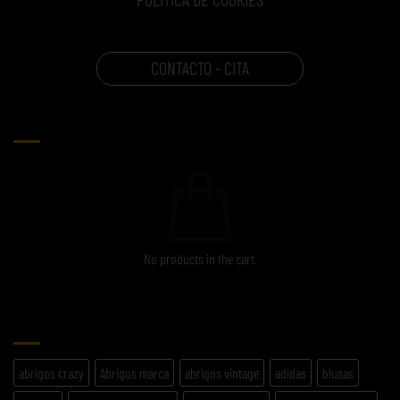
CONTACTO - CITA
CARRITO
No products in the cart.
ETIQUETAS
abrigos crazy
Abrigos marca
abrigos vintage
adidas
blusas