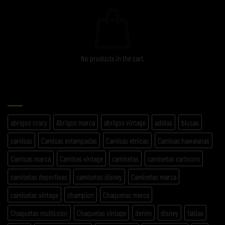
No products in the cart.
ETIQUETAS
abrigos crazy
Abrigos marca
abrigos vintage
adidas
blusas
camisas
Camisas estampadas
Camisas etnicas
Camisas hawaianas
Camisas marca
Camisas vintage
camisetas
camisetas cartoons
camisetas deportivas
camisetas disney
Camisetas marca
camisetas vintage
champion
Chaquetas marca
Chaquetas multicolor
Chaquetas vintage
denim
disney
faldas