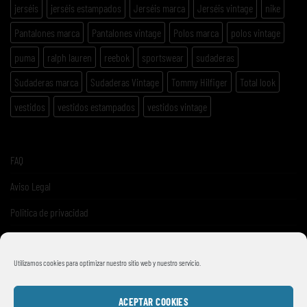
jerséis
jerséis estampados
Jerséis marca
Jerséis vintage
nike
Pantalones marca
Pantalones vintage
Polos marca
polos vintage
puma
ralph lauren
reebok
sportswear
sudaderas
Sudaderas marca
Sudaderas Vintage
Tommy Hilfiger
Total look
vestidos
vestidos estampados
vestidos vintage
FAQ
Aviso Legal
Politica de privacidad
Términos y condiciones de venta
Utilizamos cookies para optimizar nuestro sitio web y nuestro servicio.
ACEPTAR COOKIES