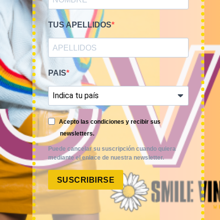
TUS APELLIDOS
PAIS
Smile Vintage es una empresa mayorista con una amplia
trayectoria internacional que cuenta con un equipo
experimentado y especializado en el sector de la moda.
Acepto las condiciones y recibir sus
newsletters.
Puede cancelar su suscripción cuando quiera
mediante el enlace de nuestra newsletter.
SUSCRIBIRSE
MI CUENTA
ACCESO A MI CUENTA