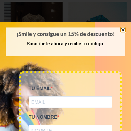
¡Smile y consigue un 15% de descuento!
Suscríbete ahora y recibe tu código.
KILOS
KILOS
Mix vestidos vintage
Mix shorts vintage 12€/kg
TU EMAIL
12€/Kg
60,00
€
–
240,00
€
(sin IVA)
60,00
€
–
240,00
€
(sin IVA)
TU NOMBRE