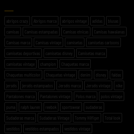
ETIQUETAS
abrigos crazy
Abrigos marca
abrigos vintage
adidas
blusas
camisas
Camisas estampadas
Camisas etnicas
Camisas hawaianas
Camisas marca
Camisas vintage
camisetas
camisetas cartoons
camisetas deportivas
camisetas disney
Camisetas marca
camisetas vintage
champion
Chaquetas marca
Chaquetas multicolor
Chaquetas vintage
denim
disney
faldas
jerséis
jerséis estampados
Jerséis marca
Jerséis vintage
nike
Pantalones marca
Pantalones vintage
Polos marca
polos vintage
puma
ralph lauren
reebok
sportswear
sudaderas
Sudaderas marca
Sudaderas Vintage
Tommy Hilfiger
Total look
vestidos
vestidos estampados
vestidos vintage