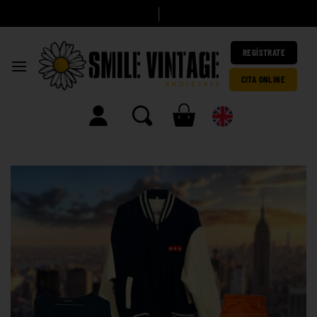
A
h
|
REGÍSTRATE
CITA ONLINE