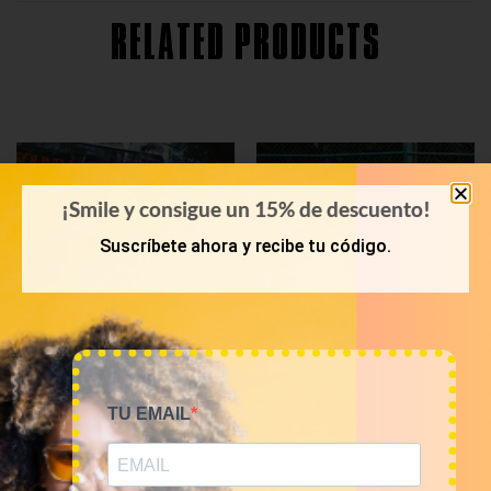
RELATED PRODUCTS
¡Smile y consigue un 15% de descuento!
Suscríbete ahora y recibe tu código.
TU EMAIL
KILOS
POLOS
Mix de sudaderas,
Mix de polos vintage de
chaquetas y abrigos de
marca por kilos