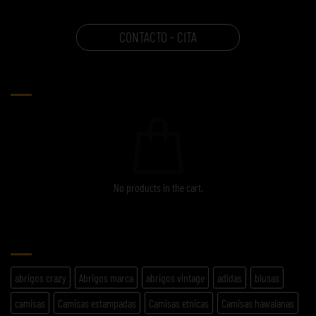
CONTACTO - CITA
CARRITO
No products in the cart.
ETIQUETAS
abrigos crazy
Abrigos marca
abrigos vintage
adidas
blusas
camisas
Camisas estampadas
Camisas etnicas
Camisas hawaianas