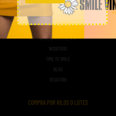
MI CUENTA
ACCESO A MI CUENTA
NOSOTROS
TIME TO SMILE
BLOG
REGISTRO
COMPRA POR KILOS O LOTES