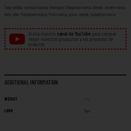
Tags:
adidas
,
camisas marcas
,
champion
,
Chaquetas marca
,
ellesse
,
Jerséis marca
,
lotto
,
nike
,
Pantalones marca
,
Polos marca
,
puma
,
reebok
,
Sudaderas marca
Visita nuestro
canal de YouTube
para conocer
mejor nuestros productos y los procesos de
creación
ADDITIONAL INFORMATION
WEIGHT
7 kg
LOOK
Tops