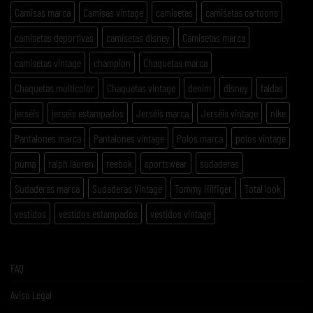
Camisas marca
Camisas vintage
camisetas
camisetas cartoons
camisetas deportivas
camisetas disney
Camisetas marca
camisetas vintage
champion
Chaquetas marca
Chaquetas multicolor
Chaquetas vintage
denim
disney
faldas
jerséis
jerséis estampados
Jerséis marca
Jerséis vintage
nike
Pantalones marca
Pantalones vintage
Polos marca
polos vintage
puma
ralph lauren
reebok
sportswear
sudaderas
Sudaderas marca
Sudaderas Vintage
Tommy Hilfiger
Total look
vestidos
vestidos estampados
vestidos vintage
FAQ
Aviso Legal