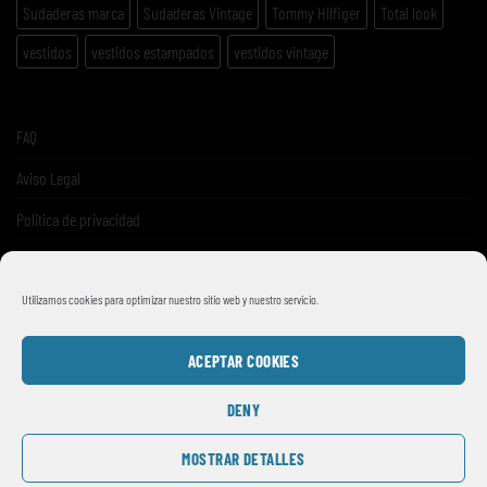
Sudaderas marca
Sudaderas Vintage
Tommy Hilfiger
Total look
vestidos
vestidos estampados
vestidos vintage
FAQ
Aviso Legal
Politica de privacidad
Términos y condiciones de venta
Utilizamos cookies para optimizar nuestro sitio web y nuestro servicio.
ACEPTAR COOKIES
DENY
MOSTRAR DETALLES
© 2026
SMILE VINTAGE