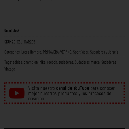
Out of stock
SKU:
2B-XSU-MAR295
Categories:
Lotes Hombre
,
PRIMAVERA-VERANO
,
Sport Wear
,
Sudaderas y Jerséis
Tags:
adidas
,
champion
,
nike
,
reebok
,
sudaderas
,
Sudaderas marca
,
Sudaderas
Vintage
Visita nuestro
canal de YouTube
para conocer
mejor nuestros productos y los procesos de
creación