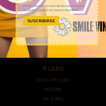
Puede cancelar su suscripción cuando quiera
mediante el enlace de nuestra newsletter.
Smile Vintage es una empresa mayorista con una amplia
SUSCRIBIRSE
trayectoria internacional que cuenta con un equipo
experimentado y especializado en el sector de la moda.
MI CUENTA
ACCESO A MI CUENTA
NOSOTROS
TIME TO SMILE