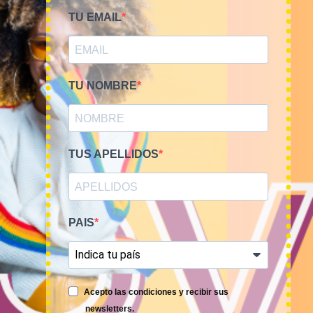
TU EMAIL
TU NOMBRE
PRIMAVERA-VERANO
KILOS
Bala 45kg sudaderas USA
Mix de sudaderas,
Sports 18€/kg
chaquetas y abrigos de
deporte MARCA 15€/Kg
810,00
€
(sin IVA)
TUS APELLIDOS
75,00
€
–
300,00
€
(sin IVA)
PAIS
Acepto las condiciones y recibir sus
newsletters.