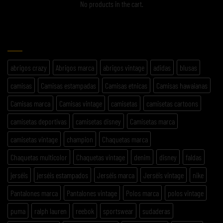
No products in the cart.
ETIQUETAS
abrigos crazy
Abrigos marca
abrigos vintage
adidas
blusas
camisas
Camisas estampadas
Camisas etnicas
Camisas hawaianas
Camisas marca
Camisas vintage
camisetas
camisetas cartoons
camisetas deportivas
camisetas disney
Camisetas marca
camisetas vintage
champion
Chaquetas marca
Chaquetas multicolor
Chaquetas vintage
denim
disney
faldas
jerséis
jerséis estampados
Jerséis marca
Jerséis vintage
nike
Pantalones marca
Pantalones vintage
Polos marca
polos vintage
puma
ralph lauren
reebok
sportswear
sudaderas