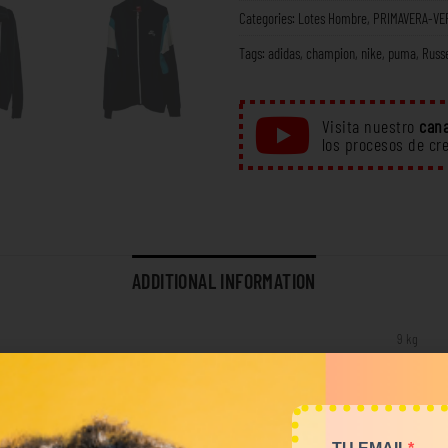
Categories:
Lotes Hombre
,
PRIMAVERA-VE
Tags:
adidas
,
champion
,
nike
,
puma
,
Russe
Visita nuestro
cana
los procesos de cr
ADDITIONAL INFORMATION
9 kg
Tops