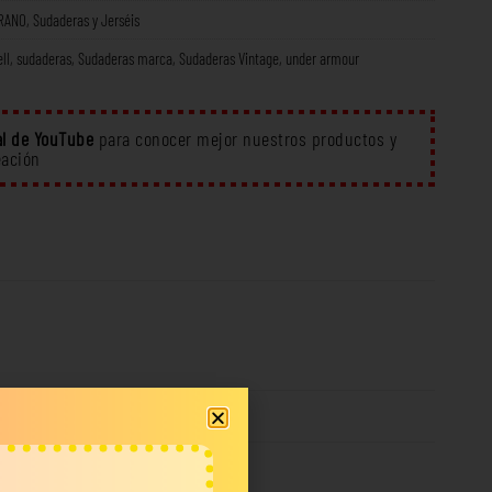
RANO
,
Sudaderas y Jerséis
ll
,
sudaderas
,
Sudaderas marca
,
Sudaderas Vintage
,
under armour
l de YouTube
para conocer mejor nuestros productos y
eación