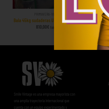
PRIMAVERA-VERANO
g
Bala 45kg sudaderas USA Sports 18€/kg
Mix de su
de 
810,00
€
(sin IVA)
75
Smile Vintage es una empresa mayorista con
una amplia trayectoria internacional que
cuenta con un equipo experimentado y