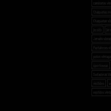
camisetas vi
Chaquetas m
Chaquetas vi
jerséis
jer
Jerséis vinta
Pantalones v
polos vintage
sportswear
Sudaderas Vi
vestidos
v
vestidos vint