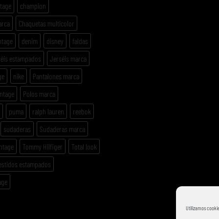
ntage
champion
arca
Chaquetas multicolor
ntage
denim
disney
faldas
séis estampados
Jerséis marca
ge
nike
Pantalones marca
intage
Polos marca
puma
ralph lauren
reebok
sudaderas
Sudaderas marca
ntage
Tommy Hilfiger
Total look
estidos estampados
age
Utilizamos cookie