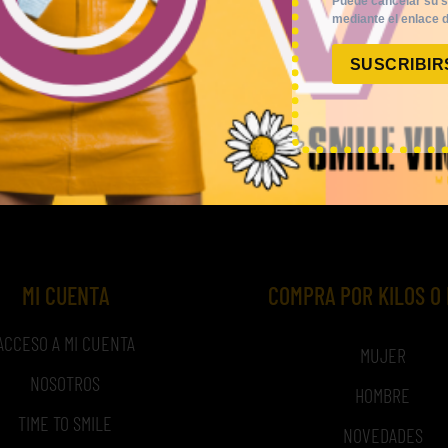
Puede cancelar su s
mediante el enlace d
KILOS
POLOS
SUSCRIBIR
daderas, chaquetas y abrigos
Mix de polos vintage de marc
deporte MARCA 15€/Kg
80,00
€
–
320,00
€
(sin 
,00
€
–
300,00
€
(sin IVA)
MI CUENTA
COMPRA POR KILOS O
ACCESO A MI CUENTA
MUJER
NOSOTROS
HOMBRE
TIME TO SMILE
NOVEDADES