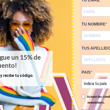
TU EMAIL
RELATED PRODUCTS
TU NOMBRE
TUS APELLID
igue un 15% de
uento!
PAIS
y recibe tu código.
Acepto las condi
newsletters.