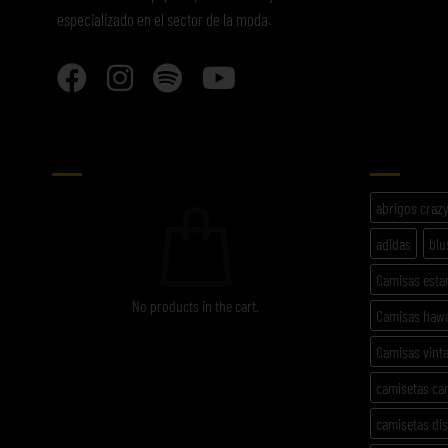
especializado en el sector de la moda.
CARRITO
ETIQU
abrigos craz
adidas
blu
Camisas est
No products in the cart.
Camisas haw
Camisas vint
camisetas ca
camisetas di