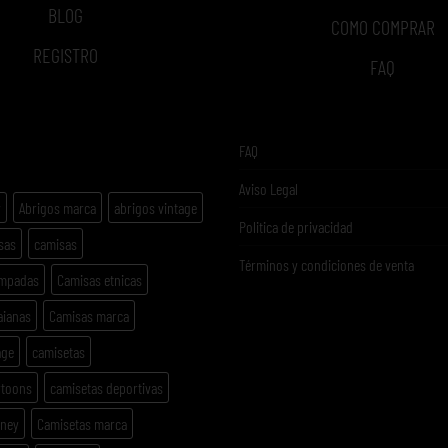
BLOG
COMO COMPRAR
REGISTRO
FAQ
ETAS
FAQ
Aviso Legal
y
Abrigos marca
abrigos vintage
Politica de privacidad
sas
camisas
Términos y condiciones de venta
ampadas
Camisas etnicas
aianas
Camisas marca
age
camisetas
rtoons
camisetas deportivas
sney
Camisetas marca