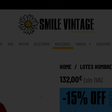
A
h
o
r
|
OS
KIDS
MILITAR
ACCESORIOS
NOVEDADES
MARCAS
NOSOTROS
HOME
/
LOTES HOMBR
132,00
€
(sin IVA)