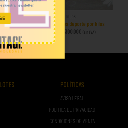
uscripción cuando quiera
e nuestra newsletter.
KILOS
SE
a por kilos
Mix pantalones deporte por kilos
75,00
€
–
300,00
€
IVA)
(sin IVA)
 LOTES
POLÍTICAS
AVISO LEGAL
POLÍTICA DE PRIVACIDAD
CONDICIONES DE VENTA