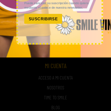
Puede cancelar su suscripción cuando quiera
mediante el enlace de nuestra newsletter.
Smile Vintage es una empresa mayorista con una amplia
SUSCRIBIRSE
trayectoria internacional que cuenta con un equipo
experimentado y especializado en el sector de la moda.
MI CUENTA
ACCESO A MI CUENTA
NOSOTROS
TIME TO SMILE
BLOG