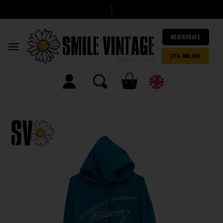
A
h
o
|
REGÍSTRATE
CITA ONLINE