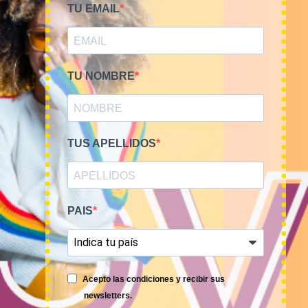
TU EMAIL
PRIMAVERA-VERANO
KILOS
TU NOMBRE
Bala 45kg sudaderas USA
Mix de sudaderas,
Sports 18€/kg
chaquetas y abrigos de
deporte MARCA 15€/Kg
810,00
€
(sin IVA)
75,00
€
–
300,00
€
TUS APELLIDOS
(sin IVA)
PAIS
Acepto las condiciones y recibir sus
newsletters.