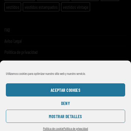
vestidos
vestidos estampados
vestidos vintage
FAQ
Aviso Legal
Politica de privacidad
Términos y condiciones de venta
Utilizamos cookies para optimizar nuestro sitio web y nuestro servicio.
ACEPTAR COOKIES
DENY
MOSTRAR DETALLES
© 2026
SMILE VINTAGE
Política de cookie
Politica de privacidad