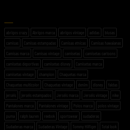
ETIQUETAS
abrigos crazy
Abrigos marca
abrigos vintage
adidas
blusas
camisas
Camisas estampadas
Camisas etnicas
Camisas hawaianas
Camisas marca
Camisas vintage
camisetas
camisetas cartoons
camisetas deportivas
camisetas disney
Camisetas marca
camisetas vintage
champion
Chaquetas marca
Chaquetas multicolor
Chaquetas vintage
denim
disney
faldas
jerséis
jerséis estampados
Jerséis marca
Jerséis vintage
nike
Pantalones marca
Pantalones vintage
Polos marca
polos vintage
puma
ralph lauren
reebok
sportswear
sudaderas
Sudaderas marca
Sudaderas Vintage
Tommy Hilfiger
Total look