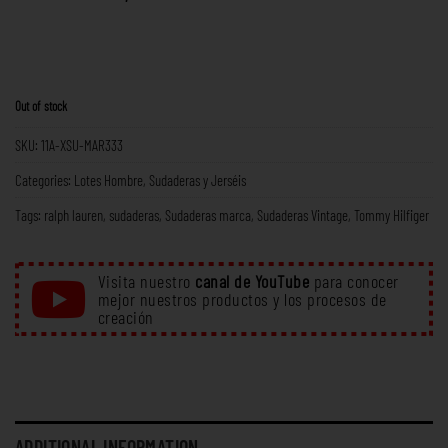
Out of stock
SKU:
11A-XSU-MAR333
Categories:
Lotes Hombre
,
Sudaderas y Jerséis
Tags:
ralph lauren
,
sudaderas
,
Sudaderas marca
,
Sudaderas Vintage
,
Tommy Hilfiger
Visita nuestro
canal de YouTube
para conocer
mejor nuestros productos y los procesos de
creación
ADDITIONAL INFORMATION