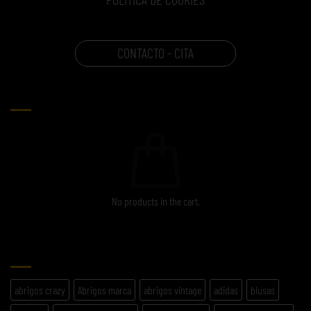
CONTACTO - CITA
CARRITO
No products in the cart.
ETIQUETAS
abrigos crazy
Abrigos marca
abrigos vintage
adidas
blusas