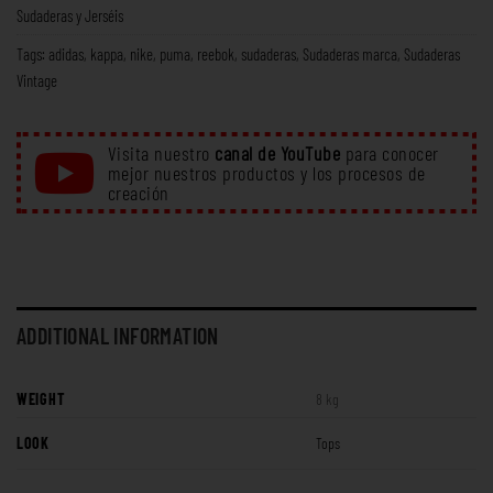
Sudaderas y Jerséis
Tags:
adidas
,
kappa
,
nike
,
puma
,
reebok
,
sudaderas
,
Sudaderas marca
,
Sudaderas
Vintage
Visita nuestro
canal de YouTube
para conocer
mejor nuestros productos y los procesos de
creación
ADDITIONAL INFORMATION
WEIGHT
8 kg
LOOK
Tops