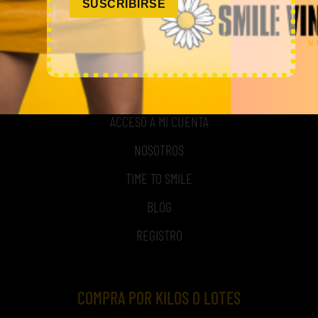
SUSCRIBIRSE
MI CUENTA
ACCESO A MI CUENTA
NOSOTROS
TIME TO SMILE
BLOG
REGISTRO
COMPRA POR KILOS O LOTES