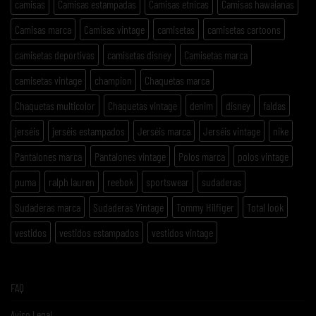
camisas
Camisas estampadas
Camisas etnicas
Camisas hawaianas
Camisas marca
Camisas vintage
camisetas
camisetas cartoons
camisetas deportivas
camisetas disney
Camisetas marca
camisetas vintage
champion
Chaquetas marca
Chaquetas multicolor
Chaquetas vintage
denim
disney
faldas
jerséis
jerséis estampados
Jerséis marca
Jerséis vintage
nike
Pantalones marca
Pantalones vintage
Polos marca
polos vintage
puma
ralph lauren
reebok
sportswear
sudaderas
Sudaderas marca
Sudaderas Vintage
Tommy Hilfiger
Total look
vestidos
vestidos estampados
vestidos vintage
FAQ
Aviso Legal