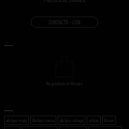
CONTACTO - CITA
CARRITO
No products in the cart.
ETIQUETAS
abrigos crazy
Abrigos marca
abrigos vintage
adidas
blusas