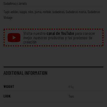
Sudaderas y Jerséis
Tags:
adidas
,
kappa
,
nike
,
puma
,
reebok
,
sudaderas
,
Sudaderas marca
,
Sudaderas
Vintage
Visita nuestro
canal de YouTube
para conocer
mejor nuestros productos y los procesos de
creación
ADDITIONAL INFORMATION
WEIGHT
9 kg
LOOK
Tops