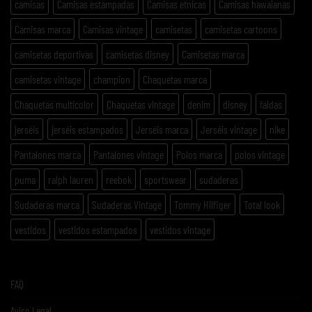
camisas
Camisas estampadas
Camisas etnicas
Camisas hawaianas
Camisas marca
Camisas vintage
camisetas
camisetas cartoons
camisetas deportivas
camisetas disney
Camisetas marca
camisetas vintage
champion
Chaquetas marca
Chaquetas multicolor
Chaquetas vintage
denim
disney
faldas
jerséis
jerséis estampados
Jerséis marca
Jerséis vintage
nike
Pantalones marca
Pantalones vintage
Polos marca
polos vintage
puma
ralph lauren
reebok
sportswear
sudaderas
Sudaderas marca
Sudaderas Vintage
Tommy Hilfiger
Total look
vestidos
vestidos estampados
vestidos vintage
FAQ
Aviso Legal