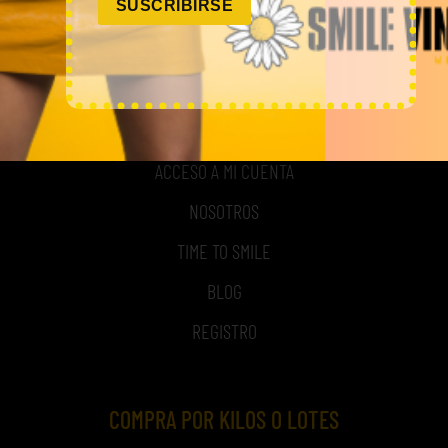
SUSCRIBIRSE
MI CUENTA
ACCESO A MI CUENTA
NOSOTROS
TIME TO SMILE
BLOG
REGISTRO
COMPRA POR KILOS O LOTES