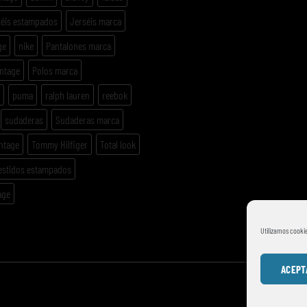
séis estampados
Jerséis marca
ge
nike
Pantalones marca
intage
Polos marca
puma
ralph lauren
reebok
sudaderas
Sudaderas marca
ntage
Tommy Hilfiger
Total look
estidos estampados
age
Utilizamos cookie
ACEPT