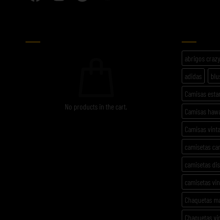
CARRITO
ETIQU
abrigos craz
adidas
blu
Camisas est
No products in the cart.
Camisas haw
Camisas vint
camisetas ca
camisetas di
camisetas vi
Chaquetas m
Chaquetas vi