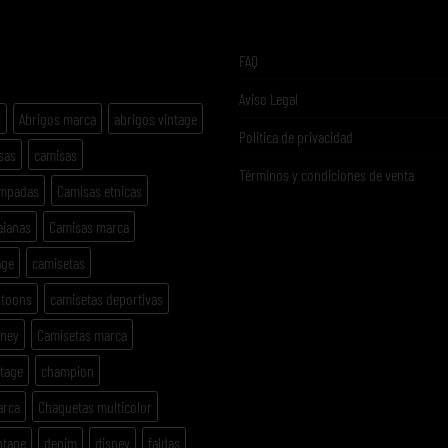
ETAS
FAQ
Aviso Legal
y
Abrigos marca
abrigos vintage
Politica de privacidad
sas
camisas
Términos y condiciones de venta
ampadas
Camisas etnicas
aianas
Camisas marca
age
camisetas
rtoons
camisetas deportivas
sney
Camisetas marca
ntage
champion
arca
Chaquetas multicolor
ntage
denim
disney
faldas