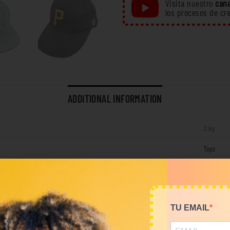
Visita nuestro
cana
los procesos de cr
ADDITIONAL INFORMATION
3 kg
Tops
RELATED PRODUCTS
TU EMAIL