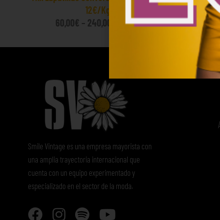
12€/Kg
60,00
€
–
240,00
€
(sin IVA)
Smile Vintage es una empresa mayorista con
una amplia trayectoria internacional que
cuenta con un equipo experimentado y
especializado en el sector de la moda.