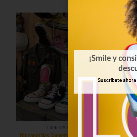
¡Smile y cons
desc
Suscríbete ahora 
OTOÑO-INVIERNO
Mix zapatillas Converse, All Star, Vans
Lote 