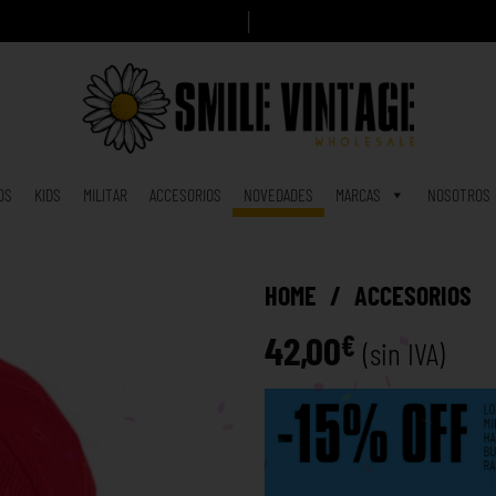
A
h
o
r
a
|
OS
KIDS
MILITAR
ACCESORIOS
NOVEDADES
MARCAS
NOSOTROS
HOME
/
ACCESORIOS
42,00
€
(sin IVA)