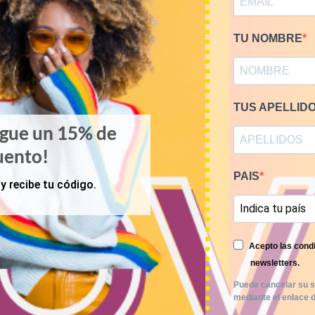
TU NOMBRE
TUS APELLID
igue un 15% de
uento!
PAIS
y recibe tu código.
Acepto las condi
newsletters.
Puede cancelar su s
ACCESORIOS
OTOÑO-INVIERNO
mediante el enlace d
bufandas estilo Burberry
Mix bolsos vintage por 