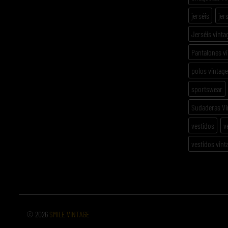
jerséis
jer
Jerséis vinta
Pantalones v
polos vintage
sportswear
Sudaderas Vi
vestidos
v
vestidos vint
© 2026
SMILE VINTAGE