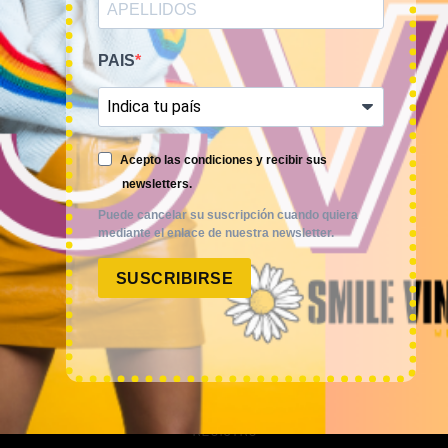
Smile Vintage es una empresa mayorista con una amplia
trayectoria internacional que cuenta con un equipo
PAIS
experimentado y especializado en el sector de la moda.
Acepto las condiciones y recibir sus
newsletters.
MI CUENTA
Puede cancelar su suscripción cuando quiera
mediante el enlace de nuestra newsletter.
ACCESO A MI CUENTA
SUSCRIBIRSE
NOSOTROS
TIME TO SMILE
BLOG
REGISTRO