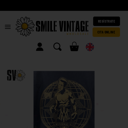
A
h
o
|
REGÍSTRATE
CITA ONLINE