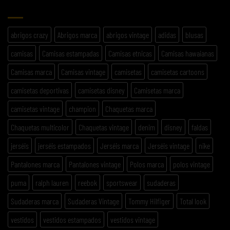
ETIQUETAS
abrigos crazy
Abrigos marca
abrigos vintage
adidas
blusas
camisas
Camisas estampadas
Camisas etnicas
Camisas hawaianas
Camisas marca
Camisas vintage
camisetas
camisetas cartoons
camisetas deportivas
camisetas disney
Camisetas marca
camisetas vintage
champion
Chaquetas marca
Chaquetas multicolor
Chaquetas vintage
denim
disney
faldas
jerséis
jerséis estampados
Jerséis marca
Jerséis vintage
nike
Pantalones marca
Pantalones vintage
Polos marca
polos vintage
puma
ralph lauren
reebok
sportswear
sudaderas
Sudaderas marca
Sudaderas Vintage
Tommy Hilfiger
Total look
vestidos
vestidos estampados
vestidos vintage