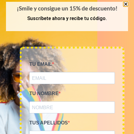
¡Smile y consigue un 15% de descuento!
Suscríbete ahora y recibe tu código.
KILOS
PRIMAVERA-VERANO
Mix ropa para niños 9€/kg
Mix gabardinas vintage
9€/kg
45,00
€
–
180,00
€
(sin IVA)
45,00
€
–
180,00
€
(sin IVA)
TU EMAIL
TU NOMBRE
TUS APELLIDOS