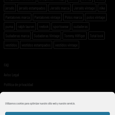
jerséis
jerséis estampados
Jerséis marca
Jerséis vintage
nike
Pantalones marca
Pantalones vintage
Polos marca
polos vintage
puma
ralph lauren
reebok
sportswear
sudaderas
Sudaderas marca
Sudaderas Vintage
Tommy Hilfiger
Total look
vestidos
vestidos estampados
vestidos vintage
FAQ
Aviso Legal
Politica de privacidad
Términos y condiciones de venta
Utilizamos cookies para optimizar nuestro sitio web y nuestro servicio.