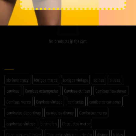
No products in the cart.
ETIQUETAS
abrigos crazy
Abrigos marca
abrigos vintage
adidas
blusas
camisas
Camisas estampadas
Camisas etnicas
Camisas hawaianas
Camisas marca
Camisas vintage
camisetas
camisetas cartoons
camisetas deportivas
camisetas disney
Camisetas marca
camisetas vintage
champion
Chaquetas marca
Chaquetas multicolor
Chaquetas vintage
denim
disney
faldas