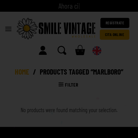
A
h
o
r
a
c
i
t
a
|
REGÍSTRATE
CITA ONLINE
HOME
/
PRODUCTS TAGGED “MARLBORO”
FILTER
No products were found matching your selection.