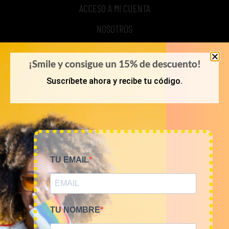
ACCESO A MI CUENTA
NOSOTROS
TIME TO SMILE
¡Smile y consigue un 15% de descuento!
BLOG
Suscríbete ahora y recibe tu código.
REGISTRO
COMPRA POR KILOS O LOTES
TU EMAIL
MUJER
HOMBRE
NOVEDADES
TU NOMBRE
COMO COMPRAR