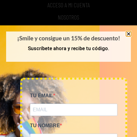
ACCESO A MI CUENTA
NOSOTROS
TIME TO SMILE
¡Smile y consigue un 15% de descuento!
BLOG
Suscríbete ahora y recibe tu código.
REGISTRO
COMPRA POR KILOS O LOTES
TU EMAIL
MUJER
HOMBRE
NOVEDADES
TU NOMBRE
COMO COMPRAR