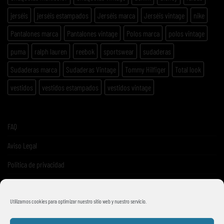
jerséis
jerséis estampados
Jerséis marca
Jerséis vintage
nike
Pantalones marca
Pantalones vintage
Polos marca
polos vintage
puma
ralph lauren
reebok
sportswear
sudaderas
Sudaderas marca
Sudaderas Vintage
Tommy Hilfiger
Total look
vestidos
vestidos estampados
vestidos vintage
FAQ
Aviso Legal
Politica de privacidad
Términos y condiciones de venta
Utilizamos cookies para optimizar nuestro sitio web y nuestro servicio.