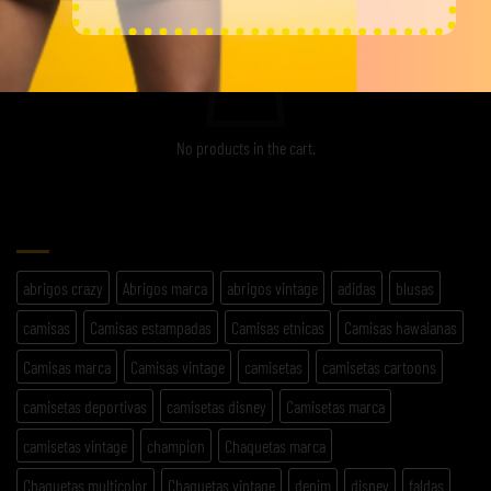
No products in the cart.
ETIQUETAS
abrigos crazy
Abrigos marca
abrigos vintage
adidas
blusas
camisas
Camisas estampadas
Camisas etnicas
Camisas hawaianas
Camisas marca
Camisas vintage
camisetas
camisetas cartoons
camisetas deportivas
camisetas disney
Camisetas marca
camisetas vintage
champion
Chaquetas marca
Chaquetas multicolor
Chaquetas vintage
denim
disney
faldas