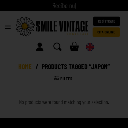
R
e
c
i
b
|
REGÍSTRATE
CITA ONLINE
HOME
/
PRODUCTS TAGGED “JAPON”
FILTER
No products were found matching your selection.