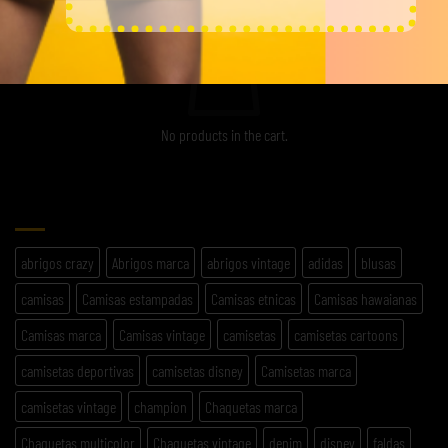
No products in the cart.
ETIQUETAS
abrigos crazy
Abrigos marca
abrigos vintage
adidas
blusas
camisas
Camisas estampadas
Camisas etnicas
Camisas hawaianas
Camisas marca
Camisas vintage
camisetas
camisetas cartoons
camisetas deportivas
camisetas disney
Camisetas marca
camisetas vintage
champion
Chaquetas marca
Chaquetas multicolor
Chaquetas vintage
denim
disney
faldas