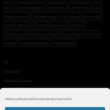
jerséis
jerséis estampados
Jerséis marca
Jerséis vintage
nike
Pantalones marca
Pantalones vintage
Polos marca
polos vintage
puma
ralph lauren
reebok
sportswear
sudaderas
Sudaderas marca
Sudaderas Vintage
Tommy Hilfiger
Total look
vestidos
vestidos estampados
vestidos vintage
FAQ
Aviso Legal
Politica de privacidad
Términos y condiciones de venta
Utilizamos cookies para optimizar nuestro sitio web y nuestro servicio.