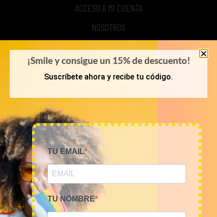
ACCESO A MI CUENTA
NOSOTROS
TIME TO SMILE
¡Smile y consigue un 15% de descuento!
BLOG
Suscríbete ahora y recibe tu código.
REGISTRO
COMPRA POR KILOS O LOTES
TU EMAIL
MUJER
HOMBRE
NOVEDADES
TU NOMBRE
COMO COMPRAR