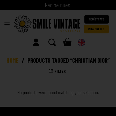
R
e
c
i
b
e
|
REGÍSTRATE
CITA ONLINE
HOME
/
PRODUCTS TAGGED “CHRISTIAN DIOR”
FILTER
No products were found matching your selection.