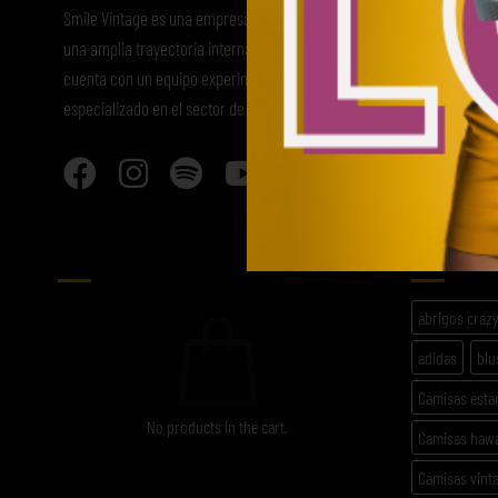
Smile Vintage es una empresa mayorista con
una amplia trayectoria internacional que
cuenta con un equipo experimentado y
especializado en el sector de la moda.
CARRITO
ETIQU
abrigos craz
adidas
blu
Camisas est
No products in the cart.
Camisas haw
Camisas vint