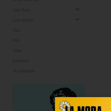
Lotes Mujer
Lotes Hombre
Kilos
Kids
Militar
Accesorios
Sin categorizar