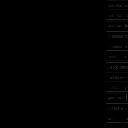
camisetas ca
camisetas di
camisetas vi
Chaquetas m
Chaquetas vi
jerséis
jer
Jerséis vinta
Pantalones v
polos vintage
sportswear
Sudaderas Vi
vestidos
v