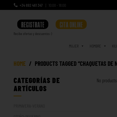
+34 692 461 347
10:00 - 18:00
REGISTRATE
CITA ONLINE
Recibe ofertas y descuentos :)
a
MUJER
HOMBRE
KIL
HOME
/
PRODUCTS TAGGED “CHAQUETAS DE 
CATEGORÍAS DE
No products
ARTÍCULOS
PRIMAVERA-VERANO
OTOÑO-INVIERNO