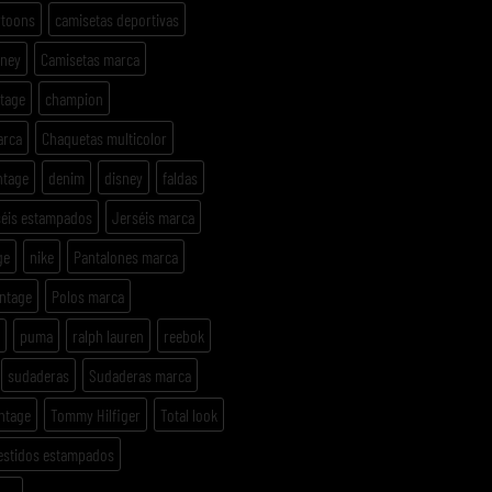
rtoons
camisetas deportivas
sney
Camisetas marca
ntage
champion
arca
Chaquetas multicolor
ntage
denim
disney
faldas
séis estampados
Jerséis marca
ge
nike
Pantalones marca
intage
Polos marca
puma
ralph lauren
reebok
sudaderas
Sudaderas marca
ntage
Tommy Hilfiger
Total look
estidos estampados