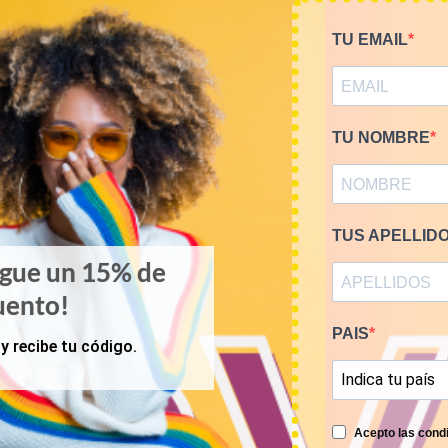
TU EMAIL
TU NOMBRE
TUS APELLID
igue un 15% de
uento!
PAIS
y recibe tu código.
MI CUENTA
COMPRA POR KILOS O
ACCESO A MI CUENTA
MUJER
Acepto las condi