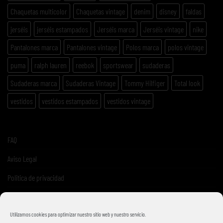
Chaquetas multicolor
Chaquetas vintage
denim
disney
faldas
jerséis
jerséis estampados
Jerséis marca
Jerséis vintage
nike
Pantalones marca
Pantalones vintage
Polos marca
polos vintage
puma
ralph lauren
reebok
sportswear
sudaderas
Sudaderas marca
Sudaderas Vintage
Tommy Hilfiger
Total look
vestidos
vestidos estampados
vestidos vintage
FAQ
Aviso Legal
Politica de privacidad
Términos y condiciones de venta
Utilizamos cookies para optimizar nuestro sitio web y nuestro servicio.