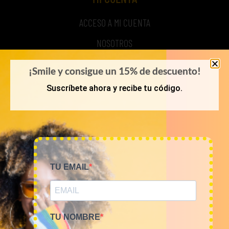
ACCESO A MI CUENTA
NOSOTROS
TIME TO SMILE
¡Smile y consigue un 15% de descuento!
BLOG
Suscríbete ahora y recibe tu código.
REGISTRO
COMPRA POR KILOS O LOTES
TU EMAIL
MUJER
HOMBRE
TU NOMBRE
NOVEDADES