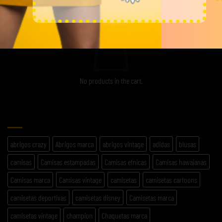
CARRITO
No products in the cart.
ETIQUETAS
abrigos crazy
Abrigos marca
abrigos vintage
adidas
blusas
camisas
Camisas estampadas
Camisas etnicas
Camisas hawaianas
Camisas marca
Camisas vintage
camisetas
camisetas cartoons
camisetas deportivas
camisetas disney
Camisetas marca
camisetas vintage
champion
Chaquetas marca