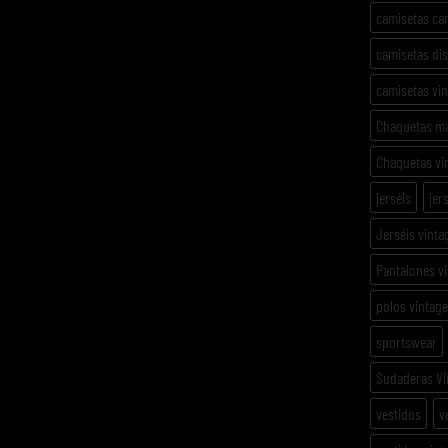
camisetas ca
camisetas di
camisetas vi
Chaquetas m
Chaquetas vi
jerséis
jer
Jerséis vinta
Pantalones v
polos vintage
sportswear
Sudaderas Vi
vestidos
v