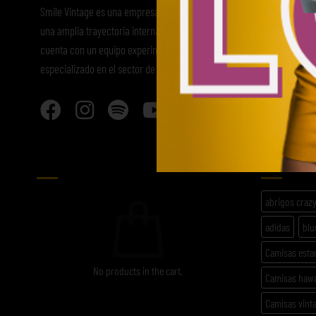
Smile Vintage es una empresa mayorista con
una amplia trayectoria internacional que
cuenta con un equipo experimentado y
especializado en el sector de la moda.
CARRITO
ETIQU
abrigos craz
adidas
blu
Camisas est
No products in the cart.
Camisas haw
Camisas vint