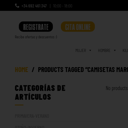
+34 692 461 347
10:00 - 18:00
REGISTRATE
CITA ONLINE
Recibe ofertas y descuentos :)
a
MUJER
HOMBRE
KIL
HOME
/
PRODUCTS TAGGED “CAMISETAS MAR
CATEGORÍAS DE
No products
ARTÍCULOS
PRIMAVERA-VERANO
OTOÑO-INVIERNO