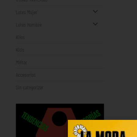
Lotes Mujer
Lotes Hombre
Kilos
Kids
Militar
Accesorios
Sin categorizar