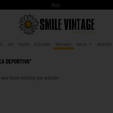
A
h
o
r
a
c
i
|
OS
KIDS
MILITAR
ACCESORIOS
NOVEDADES
MARCAS
NOSOTROS
CA DEPORTIVA”
 were found matching your selection.