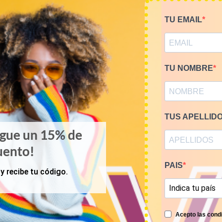
TU EMAIL
TU NOMBRE
TUS APELLID
igue un 15% de
uento!
PAIS
y recibe tu código.
MI CUENTA
COMPRA POR KILOS O
ACCESO A MI CUENTA
MUJER
Acepto las condi