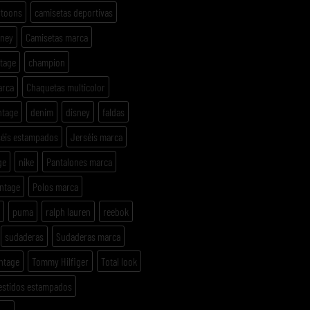
rtoons
camisetas deportivas
sney
Camisetas marca
ntage
champion
arca
Chaquetas multicolor
ntage
denim
disney
faldas
séis estampados
Jerséis marca
ge
nike
Pantalones marca
intage
Polos marca
puma
ralph lauren
reebok
sudaderas
Sudaderas marca
ntage
Tommy Hilfiger
Total look
estidos estampados