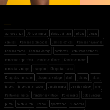
No products in the cart.
ETIQUETAS
abrigos crazy
Abrigos marca
abrigos vintage
adidas
blusas
camisas
Camisas estampadas
Camisas etnicas
Camisas hawaianas
Camisas marca
Camisas vintage
camisetas
camisetas cartoons
camisetas deportivas
camisetas disney
Camisetas marca
camisetas vintage
champion
Chaquetas marca
Chaquetas multicolor
Chaquetas vintage
denim
disney
faldas
jerséis
jerséis estampados
Jerséis marca
Jerséis vintage
nike
Pantalones marca
Pantalones vintage
Polos marca
polos vintage
puma
ralph lauren
reebok
sportswear
sudaderas