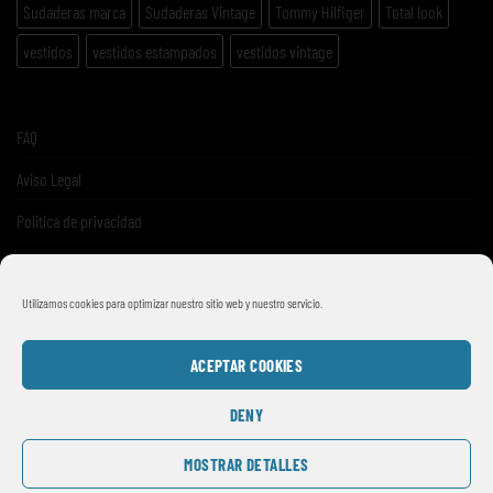
Sudaderas marca
Sudaderas Vintage
Tommy Hilfiger
Total look
vestidos
vestidos estampados
vestidos vintage
FAQ
Aviso Legal
Politica de privacidad
Términos y condiciones de venta
Utilizamos cookies para optimizar nuestro sitio web y nuestro servicio.
ACEPTAR COOKIES
DENY
MOSTRAR DETALLES
© 2026
SMILE VINTAGE