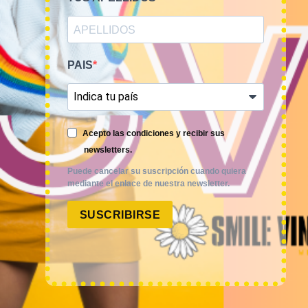
AVISO LEGAL
POLÍTICA DE PRIVACIDAD
PAIS
CONDICIONES DE VENTA
POLÍTICA DE COOKIES
Acepto las condiciones y recibir sus
newsletters.
CONTACTO - CITA
Puede cancelar su suscripción cuando quiera
mediante el enlace de nuestra newsletter.
CARRITO
SUSCRIBIRSE