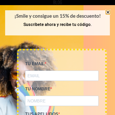
BLOG
REGISTRO
¡Smile y consigue un 15% de descuento!
Suscríbete ahora y recibe tu código.
COMPRA POR KILOS O LOTES
MUJER
HOMBRE
TU EMAIL
NOVEDADES
COMO COMPRAR
TU NOMBRE
FAQ
POLÍTICAS
TUS APELLIDOS