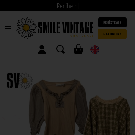
R
e
|
REGÍSTRATE
CITA ONLINE