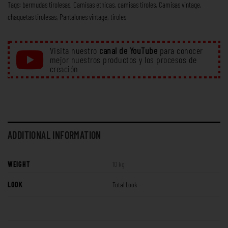
Tags:
bermudas tirolesas
,
Camisas etnicas
,
camisas tiroles
,
Camisas vintage
,
chaquetas tirolesas
,
Pantalones vintage
,
tiroles
Visita nuestro
canal de YouTube
para conocer
mejor nuestros productos y los procesos de
creación
ADDITIONAL INFORMATION
WEIGHT
10 kg
LOOK
Total Look