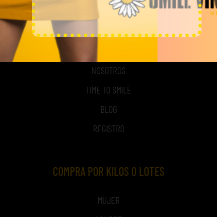
MI CUENTA
ACCESO A MI CUENTA
NOSOTROS
TIME TO SMILE
BLOG
REGISTRO
COMPRA POR KILOS O LOTES
MUJER