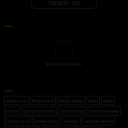
CONTACTO - CITA
CARRITO
No products in the cart.
ETIQUETAS
abrigos crazy
Abrigos marca
abrigos vintage
adidas
blusas
camisas
Camisas estampadas
Camisas etnicas
Camisas hawaianas
Camisas marca
Camisas vintage
camisetas
camisetas cartoons