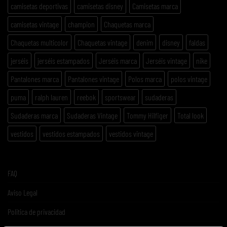
camisetas deportivas
camisetas disney
Camisetas marca
camisetas vintage
champion
Chaquetas marca
Chaquetas multicolor
Chaquetas vintage
denim
disney
faldas
jerséis
jerséis estampados
Jerséis marca
Jerséis vintage
nike
Pantalones marca
Pantalones vintage
Polos marca
polos vintage
puma
ralph lauren
reebok
sportswear
sudaderas
Sudaderas marca
Sudaderas Vintage
Tommy Hilfiger
Total look
vestidos
vestidos estampados
vestidos vintage
FAQ
Aviso Legal
Politica de privacidad