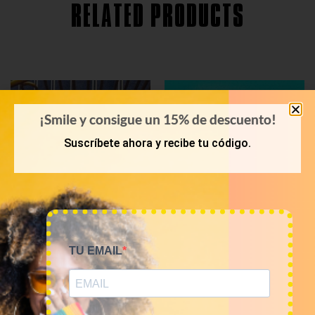
RELATED PRODUCTS
¡Smile y consigue un 15% de descuento!
Suscríbete ahora y recibe tu código.
TU EMAIL
KILOS
KILOS
10KG – 20KG Mix Jeans
Mix pantalones vaqueros
Levis
talle alto 12€/Kg