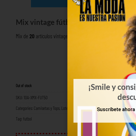
Mix vintage fútbol
Mix de
20
artículos vintage de fútbol seleccionadas personal
¡Smile y cons
Out of stock
desc
SKU:
10A-XMX-FUT50
Categories:
Camisetas y Tops
,
Lotes Hombre
,
Sport Wear
Suscríbete ahora 
Tag:
futbol