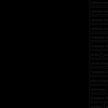
Camisas vint
camisetas ca
camisetas di
camisetas vi
Chaquetas m
Chaquetas vi
jerséis
jer
Jerséis vinta
Pantalones v
polos vintage
sportswear
Sudaderas Vi
vestidos
v