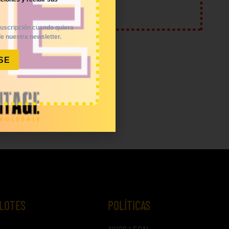
uscripción cuando quiera
e nuestra newsletter.
SE
 LOTES
POLÍTICAS