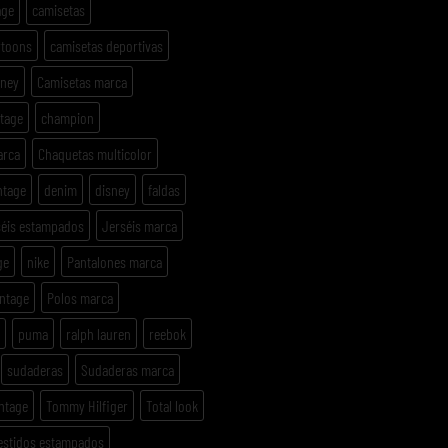
age
camisetas
rtoons
camisetas deportivas
sney
Camisetas marca
ntage
champion
arca
Chaquetas multicolor
ntage
denim
disney
faldas
séis estampados
Jerséis marca
ge
nike
Pantalones marca
intage
Polos marca
puma
ralph lauren
reebok
sudaderas
Sudaderas marca
ntage
Tommy Hilfiger
Total look
estidos estampados