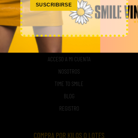
SUSCRIBIRSE
MI CUENTA
ACCESO A MI CUENTA
NOSOTROS
TIME TO SMILE
BLOG
REGISTRO
COMPRA POR KILOS O LOTES