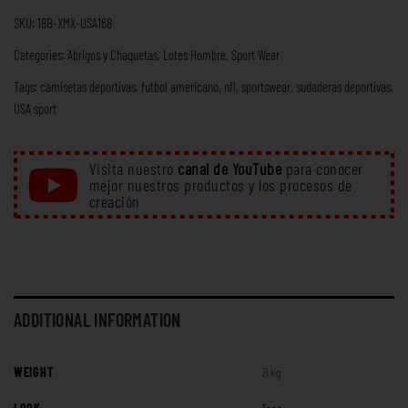
SKU:
18B-XMX-USA168
Categories:
Abrigos y Chaquetas
,
Lotes Hombre
,
Sport Wear
Tags:
camisetas deportivas
,
futbol americano
,
nfl
,
sportswear
,
sudaderas deportivas
,
USA sport
Visita nuestro
canal de YouTube
para conocer
mejor nuestros productos y los procesos de
creación
ADDITIONAL INFORMATION
WEIGHT
21 kg