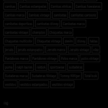
camisas
Camisas estampadas
Camisas etnicas
Camisas hawaianas
Camisas marca
Camisas vintage
camisetas
camisetas cartoons
camisetas deportivas
camisetas disney
Camisetas marca
camisetas vintage
champion
Chaquetas marca
Chaquetas multicolor
Chaquetas vintage
denim
disney
faldas
jerséis
jerséis estampados
Jerséis marca
Jerséis vintage
nike
Pantalones marca
Pantalones vintage
Polos marca
polos vintage
puma
ralph lauren
reebok
sportswear
sudaderas
Sudaderas marca
Sudaderas Vintage
Tommy Hilfiger
Total look
vestidos
vestidos estampados
vestidos vintage
FAQ