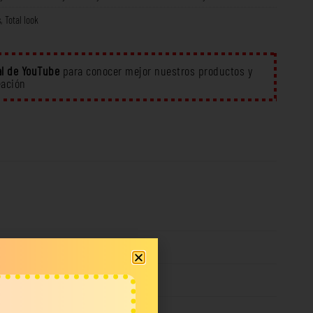
s
,
Total look
l de YouTube
para conocer mejor nuestros productos y
eación