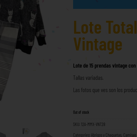
Lote Tota
Vintage
Lote de 15 prendas vintage con 
Tallas variadas.
Las fotos que ves son los produc
Out of stock
SKU:
12A-MMX-VNT28
Categories:
Abrigos y Chaquetas
,
Camisas 