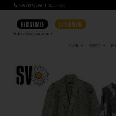
+34 692 461 347
10:00 - 18:00
REGISTRATE
CITA ONLINE
Recibe ofertas y descuentos :)
a
MUJER
HOMBRE
KIL