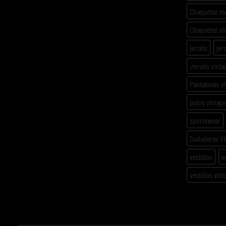
Chaquetas m
Chaquetas vi
jerséis
jer
Jerséis vinta
Pantalones v
polos vintage
sportswear
Sudaderas Vi
vestidos
v
vestidos vint