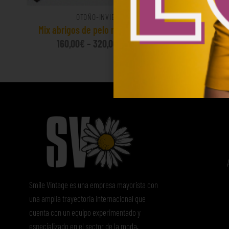
OTOÑO-INVIERNO
Mix abrigos de pelo natural 16€/Kg
Mix abrigo
160,00
€
–
320,00
€
(sin IVA)
120
Smile Vintage es una empresa mayorista con
una amplia trayectoria internacional que
cuenta con un equipo experimentado y
especializado en el sector de la moda.