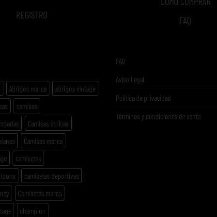
COMO COMPRAR
REGISTRO
FAQ
ETAS
FAQ
Aviso Legal
y
Abrigos marca
abrigos vintage
Politica de privacidad
sas
camisas
Términos y condiciones de venta
ampadas
Camisas etnicas
aianas
Camisas marca
age
camisetas
rtoons
camisetas deportivas
sney
Camisetas marca
ntage
champion