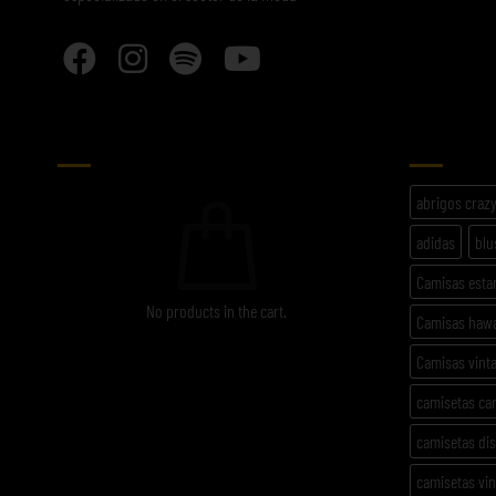
CARRITO
ETIQU
abrigos craz
adidas
blu
Camisas est
No products in the cart.
Camisas haw
Camisas vint
camisetas ca
camisetas di
camisetas vi