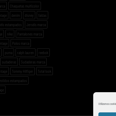
arca
Chaquetas multicolor
ntage
denim
disney
faldas
séis estampados
Jerséis marca
ge
nike
Pantalones marca
intage
Polos marca
puma
ralph lauren
reebok
sudaderas
Sudaderas marca
ntage
Tommy Hilfiger
Total look
estidos estampados
age
Utilizamos cookie