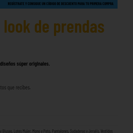
l look de prendas
diseños súper originales.
tos que recibes.
y Blusas
,
Lotes Mujer
,
Mono y Peto
,
Pantalones
,
Sudaderas y Jerséis
,
Vestidos