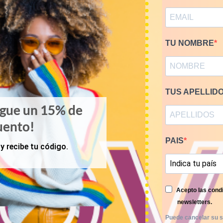
RELATED PRODUCTS
TU NOMBRE
TUS APELLID
igue un 15% de
uento!
PAIS
y recibe tu código.
Acepto las condi
newsletters.
Puede cancelar su s