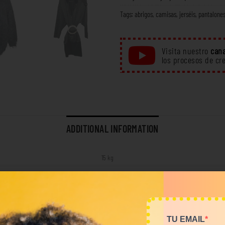
Tags:
abrigos
,
camisas
,
jerséis
,
pantalone
Visita nuestro
cana
los procesos de cr
ADDITIONAL INFORMATION
15 kg
Total Look
TU EMAIL