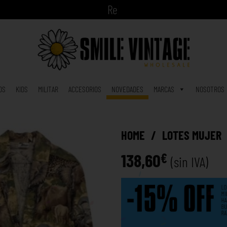
A
h
o
r
|
OS
KIDS
MILITAR
ACCESORIOS
NOVEDADES
MARCAS
NOSOTROS
HOME
/
LOTES MUJER
138,60
€
(sin IVA)