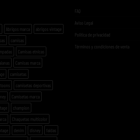
ETAS
FAQ
Aviso Legal
y
Abrigos marca
abrigos vintage
Politica de privacidad
sas
camisas
Términos y condiciones de venta
ampadas
Camisas etnicas
aianas
Camisas marca
age
camisetas
rtoons
camisetas deportivas
sney
Camisetas marca
ntage
champion
arca
Chaquetas multicolor
ntage
denim
disney
faldas