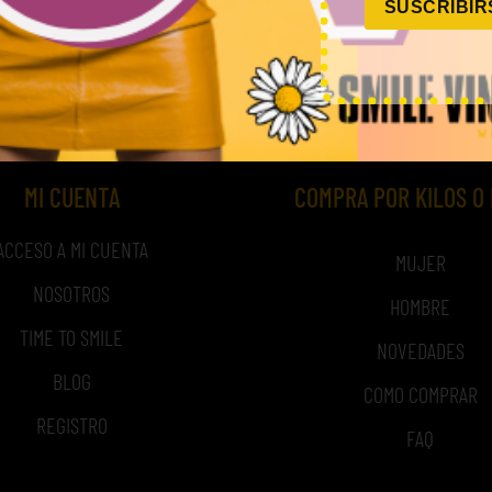
SUSCRIBIR
,00
€
–
240,00
€
720,00
€
(sin IVA)
(sin IVA)
MI CUENTA
COMPRA POR KILOS O
ACCESO A MI CUENTA
MUJER
NOSOTROS
HOMBRE
TIME TO SMILE
NOVEDADES
BLOG
COMO COMPRAR
REGISTRO
FAQ