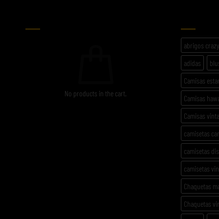
CARRITO
ETIQU
abrigos craz
adidas
blu
Camisas est
No products in the cart.
Camisas haw
Camisas vint
camisetas ca
camisetas di
camisetas vi
Chaquetas m
Chaquetas vi