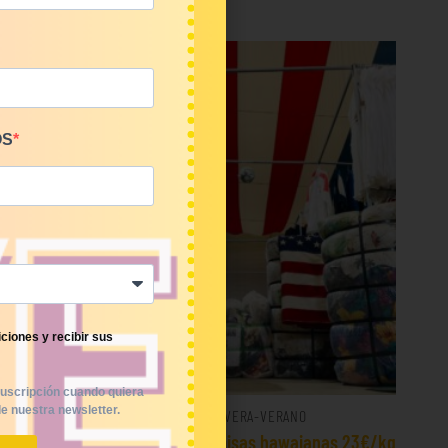
OS
ciones y recibir sus
uscripción cuando quiera
e nuestra newsletter.
PRIMAVERA-VERANO
rts 16€/kg
Bala 45 Kilos camisas hawaianas 23€/kg