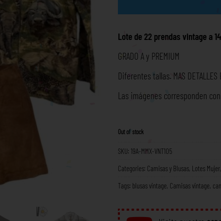
Lote de 22 prendas vintage a 1
GRADO A y PREMIUM
Diferentes tallas. MAS DETALLES
Las imágenes corresponden con l
Out of stock
SKU:
19A-MMX-VNT105
Categories:
Camisas y Blusas
,
Lotes Mujer
Tags:
blusas vintage
,
Camisas vintage
,
cam