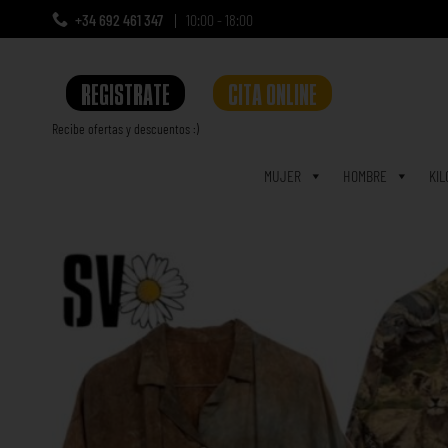
+34 692 461 347
10:00 - 18:00
REGISTRATE
CITA ONLINE
Recibe ofertas y descuentos :)
a
MUJER
HOMBRE
KIL