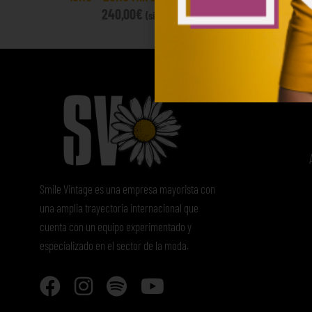
240,00
€
60
(sin IVA)
Smile Vintage es una empresa mayorista con
una amplia trayectoria internacional que
cuenta con un equipo experimentado y
especializado en el sector de la moda.