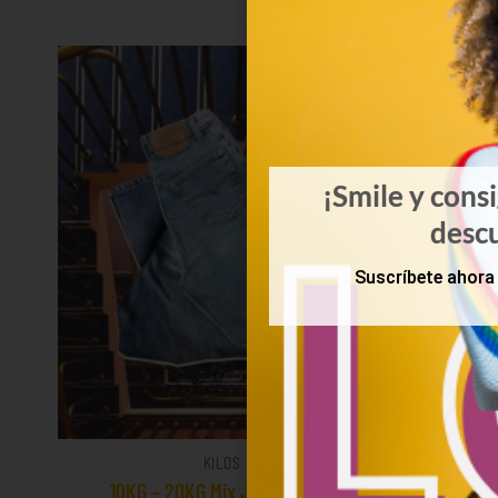
¡Smile y cons
desc
Suscríbete ahora 
KILOS
10KG – 20KG Mix Jeans Levis
Mix 