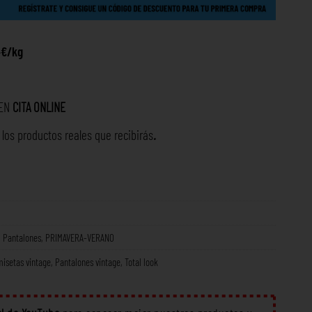
4€/kg
 EN
CITA ONLINE
os productos reales que recibirás
.
,
Pantalones
,
PRIMAVERA-VERANO
isetas vintage
,
Pantalones vintage
,
Total look