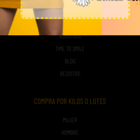
MI CUENTA
ACCESO A MI CUENTA
NOSOTROS
TIME TO SMILE
BLOG
REGISTRO
COMPRA POR KILOS O LOTES
MUJER
HOMBRE