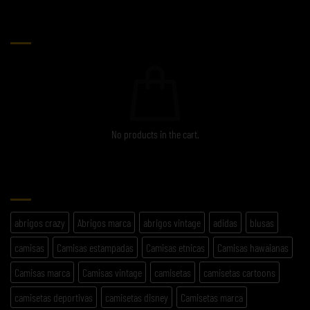
CARRITO
No products in the cart.
ETIQUETAS
abrigos crazy
Abrigos marca
abrigos vintage
adidas
blusas
camisas
Camisas estampadas
Camisas etnicas
Camisas hawaianas
Camisas marca
Camisas vintage
camisetas
camisetas cartoons
camisetas deportivas
camisetas disney
Camisetas marca