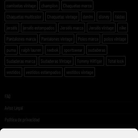
camisetas vintage
champion
Chaquetas marca
Chaquetas multicolor
Chaquetas vintage
denim
disney
faldas
jerséis
jerséis estampados
Jerséis marca
Jerséis vintage
nike
Pantalones marca
Pantalones vintage
Polos marca
polos vintage
puma
ralph lauren
reebok
sportswear
sudaderas
Sudaderas marca
Sudaderas Vintage
Tommy Hilfiger
Total look
vestidos
vestidos estampados
vestidos vintage
FAQ
Aviso Legal
Politica de privacidad
Términos y condiciones de venta