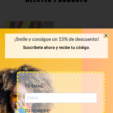
¡Smile y consigue un 15% de descuento!
Suscríbete ahora y recibe tu código.
TU EMAIL
KILOS
Mix camisetas Cartoons
9€/Kg
45,00
€
–
180,00
€
(sin IVA)
TU NOMBRE