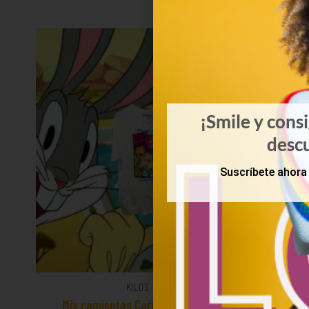
¡Smile y cons
desc
Suscríbete ahora 
KILOS
Mix camisetas Cartoons 9€/Kg