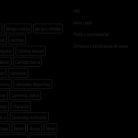
ETAS
FAQ
Aviso Legal
y
Abrigos marca
abrigos vintage
Politica de privacidad
sas
camisas
Términos y condiciones de venta
ampadas
Camisas etnicas
aianas
Camisas marca
age
camisetas
rtoons
camisetas deportivas
sney
Camisetas marca
ntage
champion
arca
Chaquetas multicolor
ntage
denim
disney
faldas