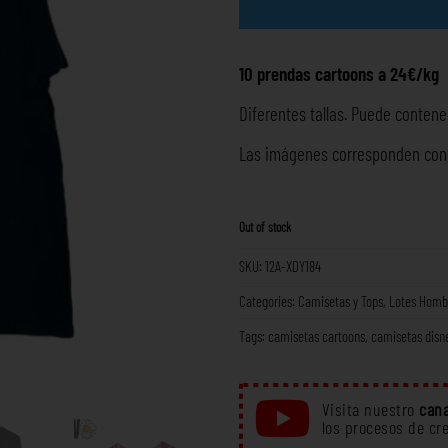
10 prendas cartoons a 24€/kg
Diferentes tallas. Puede contener
Las imágenes corresponden con l
Out of stock
SKU:
12A-XDY184
Categories:
Camisetas y Tops
,
Lotes Homb
Tags:
camisetas cartoons
,
camisetas disn
Visita nuestro
cana
los procesos de cr