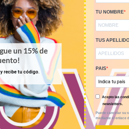
TU NOMBRE
TUS APELLID
igue un 15% de
uento!
PAIS
y recibe tu código.
Acepto las condi
newsletters.
Puede cancelar su s
mediante el enlace d