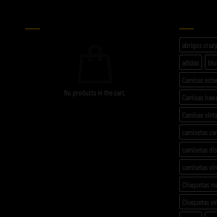
CARRITO
ETIQU
abrigos craz
adidas
blu
Camisas est
No products in the cart.
Camisas haw
Camisas vint
camisetas ca
camisetas di
camisetas vi
Chaquetas m
Chaquetas vi