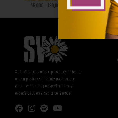
45,00
€
–
180,00
€
(sin IVA)
Smile Vintage es una empresa mayorista con
una amplia trayectoria internacional que
cuenta con un equipo experimentado y
especializado en el sector de la moda.