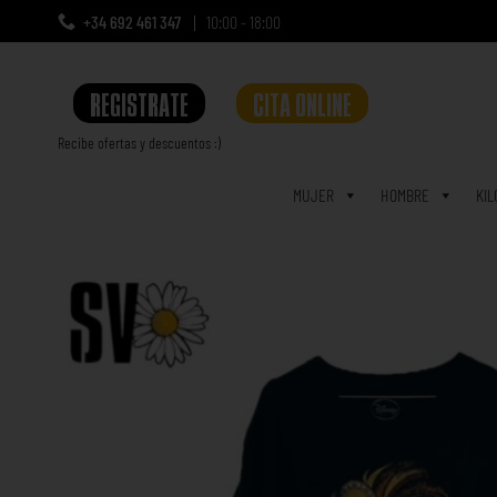
+34 692 461 347
10:00 - 18:00
REGISTRATE
CITA ONLINE
Recibe ofertas y descuentos :)
a
MUJER
HOMBRE
KIL