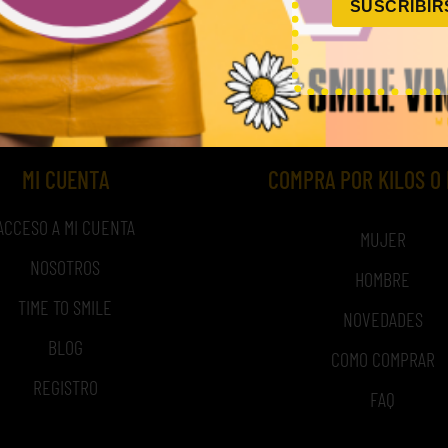
SUSCRIBIR
MI CUENTA
COMPRA POR KILOS O
ACCESO A MI CUENTA
MUJER
NOSOTROS
HOMBRE
TIME TO SMILE
NOVEDADES
BLOG
COMO COMPRAR
REGISTRO
FAQ