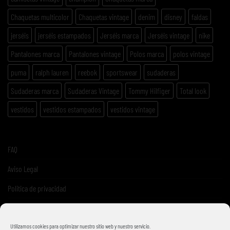
Chaquetas multicolor
Chaquetas vintage
denim
disney
faldas
jerséis
jerséis estampados
Jerséis marca
Jerséis vintage
nike
Pantalones marca
Pantalones vintage
Polos marca
polos vintage
puma
ralph lauren
reebok
sportswear
sudaderas
Sudaderas marca
Sudaderas Vintage
Tommy Hilfiger
Total look
vestidos
vestidos estampados
vestidos vintage
FAQ
Aviso Legal
Politica de privacidad
Términos y condiciones de venta
Utilizamos cookies para optimizar nuestro sitio web y nuestro servicio.