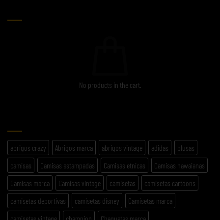
CARRITO
No products in the cart.
ETIQUETAS
abrigos crazy
Abrigos marca
abrigos vintage
adidas
blusas
camisas
Camisas estampadas
Camisas etnicas
Camisas hawaianas
Camisas marca
Camisas vintage
camisetas
camisetas cartoons
camisetas deportivas
camisetas disney
Camisetas marca
camisetas vintage
champion
Chaquetas marca