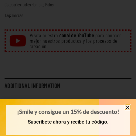
Categories:
Lotes Hombre
,
Polos
Tag:
marcas
Visita nuestro
canal de YouTube
para conocer
mejor nuestros productos y los procesos de
creación
ADDITIONAL INFORMATION
WEIGHT
6 kg
¡Smile y consigue un 15% de descuento!
PESO
10 Kg, 15 Kg, 20 Kg, 5 Kg
Suscríbete ahora y recibe tu código.