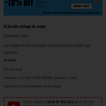
15 jerséis vintage de mujer
Diferentes tallas.
Las imágenes corresponden con los productos reales que
recibirás
.
Out of stock
SKU:
13B-MSJ42
Categories:
Lotes Mujer
,
OTOÑO-INVIERNO
,
Sudaderas y Jerséis
Tags:
jerséis
,
jerséis estampados
,
Jerséis vintage
Visita nuestro
canal de YouTube
para conocer
mejor nuestros productos y los procesos de