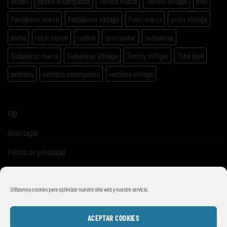
jerséis
jerséis estampados
Jerséis marca
Jerséis vintage
nike
Pantalones marca
Pantalones vintage
Polos marca
polos vintage
puma
ralph lauren
reebok
sportswear
sudaderas
Sudaderas marca
Sudaderas Vintage
Tommy Hilfiger
Total look
vestidos
vestidos estampados
vestidos vintage
FAQ
Aviso Legal
Politica de privacidad
Términos y condiciones de venta
Utilizamos cookies para optimizar nuestro sitio web y nuestro servicio.
ACEPTAR COOKIES