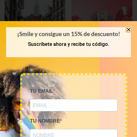
¡Smile y consigue un 15% de descuento!
Suscríbete ahora y recibe tu código.
OTOÑO-INVIERNO
KILOS
Mix jerseis vintage 12€/kg
Mix de prendas vintage
TU EMAIL
7€/kg
60,00
€
–
240,00
€
(sin IVA)
105,00
€
–
140,00
€
(sin IVA)
TU NOMBRE