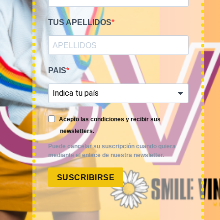
TUS APELLIDOS
PAIS
Smile Vintage es una empresa mayorista con una amplia
trayectoria internacional que cuenta con un equipo
experimentado y especializado en el sector de la moda.
Acepto las condiciones y recibir sus
newsletters.
Puede cancelar su suscripción cuando quiera
mediante el enlace de nuestra newsletter.
SUSCRIBIRSE
MI CUENTA
ACCESO A MI CUENTA