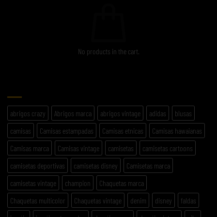
No products in the cart.
ETIQUETAS
abrigos crazy
Abrigos marca
abrigos vintage
adidas
blusas
camisas
Camisas estampadas
Camisas etnicas
Camisas hawaianas
Camisas marca
Camisas vintage
camisetas
camisetas cartoons
camisetas deportivas
camisetas disney
Camisetas marca
camisetas vintage
champion
Chaquetas marca
Chaquetas multicolor
Chaquetas vintage
denim
disney
faldas