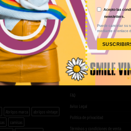
MI CUENTA
COMPRA POR KILOS O
Acepto las condi
newsletters.
ACCESO A MI CUENTA
MUJER
Puede cancelar su s
NOSOTROS
mediante el enlace d
HOMBRE
TIME TO SMILE
SUSCRIBIR
NOVEDADES
BLOG
COMO COMPRAR
REGISTRO
FAQ
ETAS
FAQ
Aviso Legal
y
Abrigos marca
abrigos vintage
Politica de privacidad
sas
camisas
Términos y condiciones de venta