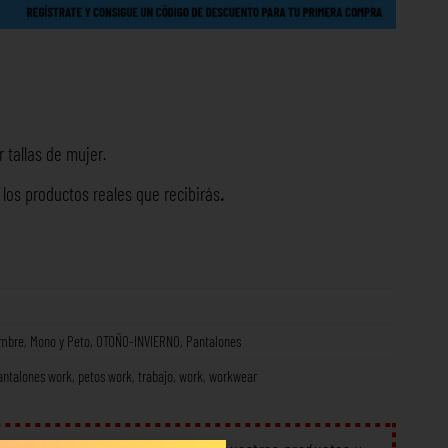
 tallas de mujer.
os productos reales que recibirás
.
ombre
,
Mono y Peto
,
OTOÑO-INVIERNO
,
Pantalones
antalones work
,
petos work
,
trabajo
,
work
,
workwear