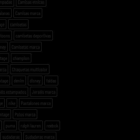
ampadas
Camisas etnicas
aianas
Camisas marca
age
camisetas
rtoons
camisetas deportivas
sney
Camisetas marca
ntage
champion
arca
Chaquetas multicolor
ntage
denim
disney
faldas
séis estampados
Jerséis marca
ge
nike
Pantalones marca
intage
Polos marca
puma
ralph lauren
reebok
sudaderas
Sudaderas marca