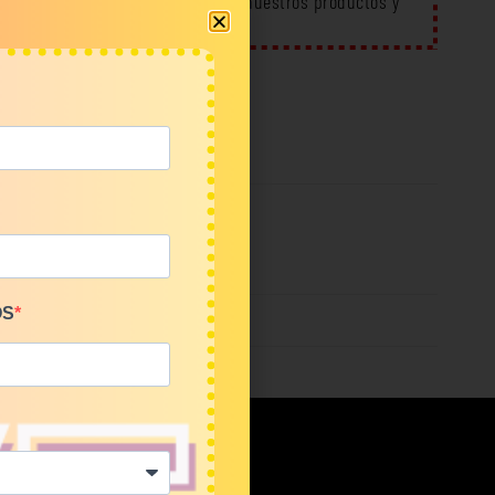
l de YouTube
para conocer mejor nuestros productos y
eación
OS