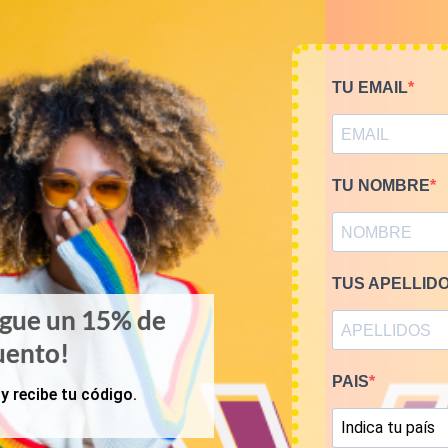
Visita nuestro
cana
los procesos de cr
TU EMAIL
TU NOMBRE
ADDITIONAL INFORMATION
18,5 kg
TUS APELLID
Bottom
,
Tops
igue un 15% de
uento!
PAIS
y recibe tu código.