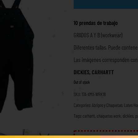
10 prendas de trabajo
GRADOS A Y B (workwear)
Diferentes tallas. Puede contener
Las imágenes corresponden con l
DICKIES, CARHARTT
Out of stock
SKU:
17A-XMX-WRK18
Categories:
Abrigos y Chaquetas
,
Lotes H
Tags:
carhartt
,
chaquetas work
,
dickies
,
p