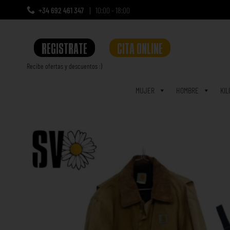
+34 692 461 347
10:00 - 18:00
REGISTRATE
CITA ONLINE
Recibe ofertas y descuentos :)
a
MUJER
HOMBRE
KIL