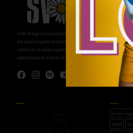
Smile Vintage es una empresa mayorista con
una amplia trayectoria internacional que
cuenta con un equipo experimentado y
especializado en el sector de la moda.
CARRITO
ETIQU
abrigos craz
adidas
blu