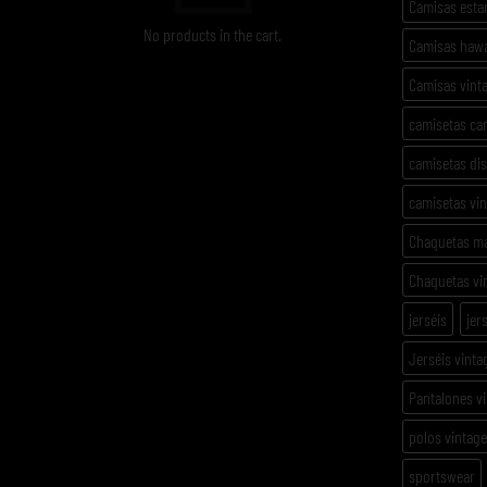
Camisas est
No products in the cart.
Camisas haw
Camisas vint
camisetas ca
camisetas di
camisetas vi
Chaquetas m
Chaquetas vi
jerséis
jer
Jerséis vinta
Pantalones v
polos vintage
sportswear