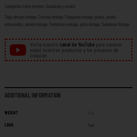
Categories:
Lotes Hombre
,
Sudaderas y Jerséis
Tags:
abrigos vintage
,
Camisas vintage
,
Chaquetas vintage
,
jerséis
,
jerséis
estampados
,
Jerséis vintage
,
Pantalones vintage
,
polos vintage
,
Sudaderas Vintage
Visita nuestro
canal de YouTube
para conocer
mejor nuestros productos y los procesos de
creación
ADDITIONAL INFORMATION
WEIGHT
8 kg
LOOK
Tops