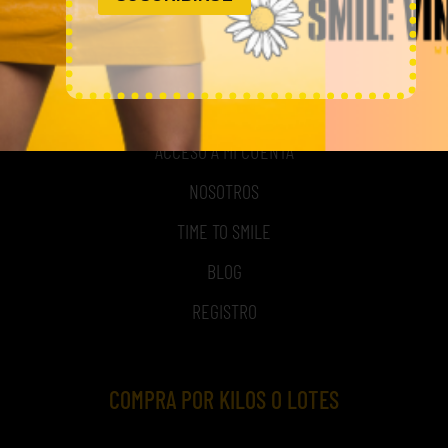
MI CUENTA
ACCESO A MI CUENTA
NOSOTROS
TIME TO SMILE
BLOG
REGISTRO
COMPRA POR KILOS O LOTES