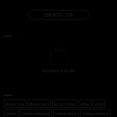
CONTACTO - CITA
CARRITO
No products in the cart.
ETIQUETAS
abrigos crazy
Abrigos marca
abrigos vintage
adidas
blusas
camisas
Camisas estampadas
Camisas etnicas
Camisas hawaianas