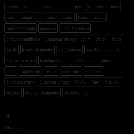
Camisas marca
Camisas vintage
camisetas
camisetas cartoons
camisetas deportivas
camisetas disney
Camisetas marca
camisetas vintage
champion
Chaquetas marca
Chaquetas multicolor
Chaquetas vintage
denim
disney
faldas
jerséis
jerséis estampados
Jerséis marca
Jerséis vintage
nike
Pantalones marca
Pantalones vintage
Polos marca
polos vintage
puma
ralph lauren
reebok
sportswear
sudaderas
Sudaderas marca
Sudaderas Vintage
Tommy Hilfiger
Total look
vestidos
vestidos estampados
vestidos vintage
FAQ
Aviso Legal