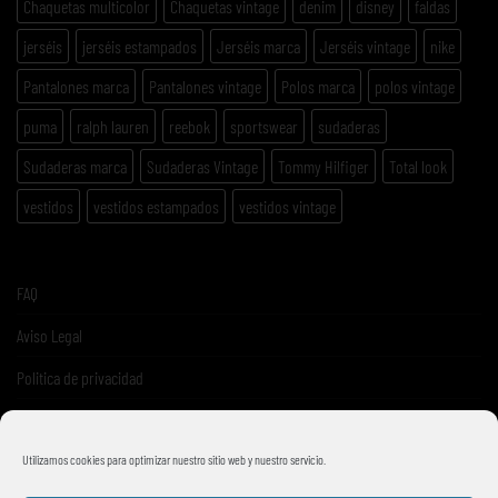
Chaquetas multicolor
Chaquetas vintage
denim
disney
faldas
jerséis
jerséis estampados
Jerséis marca
Jerséis vintage
nike
Pantalones marca
Pantalones vintage
Polos marca
polos vintage
puma
ralph lauren
reebok
sportswear
sudaderas
Sudaderas marca
Sudaderas Vintage
Tommy Hilfiger
Total look
vestidos
vestidos estampados
vestidos vintage
FAQ
Aviso Legal
Politica de privacidad
Términos y condiciones de venta
Utilizamos cookies para optimizar nuestro sitio web y nuestro servicio.