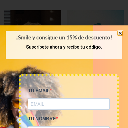
¡Smile y consigue un 15% de descuento!
Suscríbete ahora y recibe tu código.
KILOS
KILOS
TU EMAIL
Mix vestidos vintage
Mix shorts vintage 12€/kg
12€/Kg
60,00
€
–
240,00
€
(sin IVA)
60,00
€
–
240,00
€
(sin IVA)
TU NOMBRE