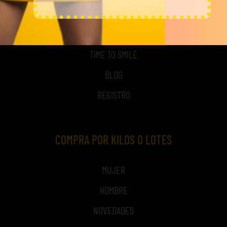
ACCESO A MI CUENTA
NOSOTROS
TIME TO SMILE
BLOG
REGISTRO
COMPRA POR KILOS O LOTES
MUJER
HOMBRE
NOVEDADES