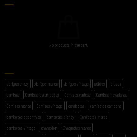
No products in the cart.
ETIQUETAS
abrigos crazy
Abrigos marca
abrigos vintage
adidas
blusas
camisas
Camisas estampadas
Camisas etnicas
Camisas hawaianas
Camisas marca
Camisas vintage
camisetas
camisetas cartoons
camisetas deportivas
camisetas disney
Camisetas marca
camisetas vintage
champion
Chaquetas marca