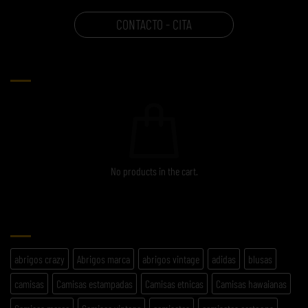
CONTACTO - CITA
CARRITO
No products in the cart.
ETIQUETAS
abrigos crazy
Abrigos marca
abrigos vintage
adidas
blusas
camisas
Camisas estampadas
Camisas etnicas
Camisas hawaianas