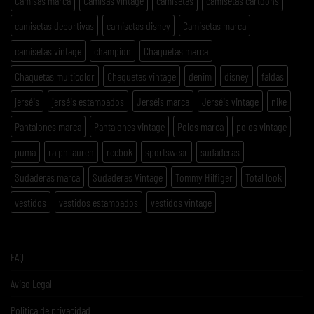
Camisas marca
Camisas vintage
camisetas
camisetas cartoons
camisetas deportivas
camisetas disney
Camisetas marca
camisetas vintage
champion
Chaquetas marca
Chaquetas multicolor
Chaquetas vintage
denim
disney
faldas
jerséis
jerséis estampados
Jerséis marca
Jerséis vintage
nike
Pantalones marca
Pantalones vintage
Polos marca
polos vintage
puma
ralph lauren
reebok
sportswear
sudaderas
Sudaderas marca
Sudaderas Vintage
Tommy Hilfiger
Total look
vestidos
vestidos estampados
vestidos vintage
FAQ
Aviso Legal
Politica de privacidad