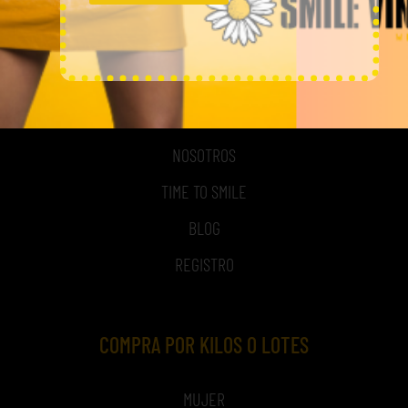
MI CUENTA
ACCESO A MI CUENTA
NOSOTROS
TIME TO SMILE
BLOG
REGISTRO
COMPRA POR KILOS O LOTES
MUJER