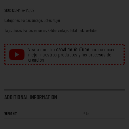
SKU:
12B-MFA-VAQ02
Categories:
Faldas Vintage
,
Lotes Mujer
Tags:
blusas
,
Faldas vaqueras
,
Faldas vintage
,
Total look
,
vestidos
Visita nuestro
canal de YouTube
para conocer
mejor nuestros productos y los procesos de
creación
ADDITIONAL INFORMATION
WEIGHT
5 kg