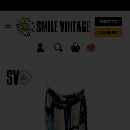
A
h
o
r
|
REGÍSTRATE
CITA ONLINE