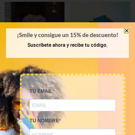
¡Smile y consigue un 15% de descuento!
Suscríbete ahora y recibe tu código.
KILOS
KILOS
Mix vestidos vintage
Mix shorts vintage 12€/kg
TU EMAIL
12€/Kg
60,00
€
–
240,00
€
(sin IVA)
60,00
€
–
240,00
€
(sin IVA)
TU NOMBRE