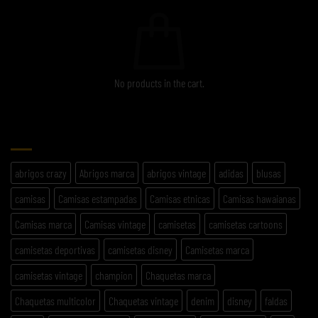
No products in the cart.
ETIQUETAS
abrigos crazy
Abrigos marca
abrigos vintage
adidas
blusas
camisas
Camisas estampadas
Camisas etnicas
Camisas hawaianas
Camisas marca
Camisas vintage
camisetas
camisetas cartoons
camisetas deportivas
camisetas disney
Camisetas marca
camisetas vintage
champion
Chaquetas marca
Chaquetas multicolor
Chaquetas vintage
denim
disney
faldas