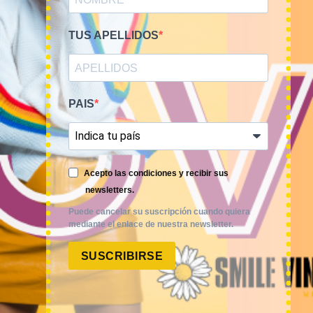
TUS APELLIDOS
PAIS
Smile Vintage es una empresa mayorista con una amplia
trayectoria internacional que cuenta con un equipo
experimentado y especializado en el sector de la moda.
Acepto las condiciones y recibir sus
newsletters.
Puede cancelar su suscripción cuando quiera
mediante el enlace de nuestra newsletter.
SUSCRIBIRSE
MI CUENTA
ACCESO A MI CUENTA