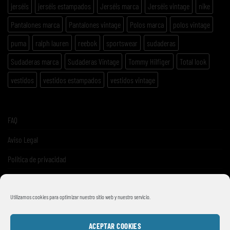
jerséis
jerséis estampados
Jerséis marca
Jerséis vintage
nike
Pantalones marca
Pantalones vintage
Polos marca
polos vintage
puma
ralph lauren
reebok
sportswear
sudaderas
Sudaderas marca
Sudaderas Vintage
Tommy Hilfiger
Total look
vestidos
vestidos estampados
vestidos vintage
FAQ
Aviso Legal
Politica de privacidad
Términos y condiciones de venta
Utilizamos cookies para optimizar nuestro sitio web y nuestro servicio.
ACEPTAR COOKIES