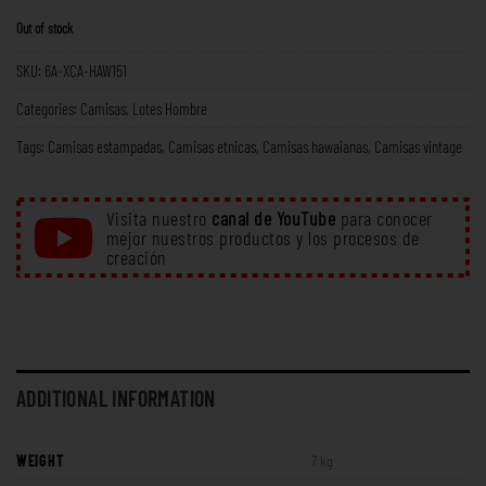
Out of stock
SKU:
6A-XCA-HAW151
Categories:
Camisas
,
Lotes Hombre
Tags:
Camisas estampadas
,
Camisas etnicas
,
Camisas hawaianas
,
Camisas vintage
Visita nuestro
canal de YouTube
para conocer
mejor nuestros productos y los procesos de
creación
ADDITIONAL INFORMATION
WEIGHT
7 kg