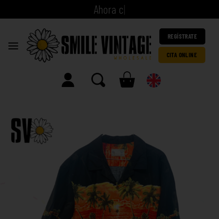
A
h
o
r
a
c
i
t
a
|
REGÍSTRATE
CITA ONLINE