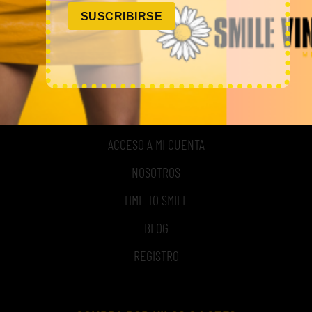
experimentado y especializado en el sector de la moda.
SUSCRIBIRSE
MI CUENTA
ACCESO A MI CUENTA
NOSOTROS
TIME TO SMILE
BLOG
REGISTRO