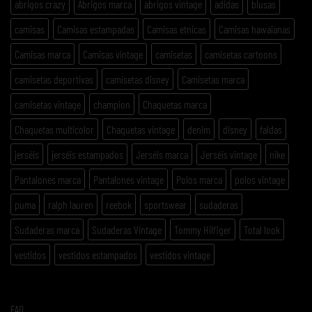
abrigos crazy
Abrigos marca
abrigos vintage
adidas
blusas
camisas
Camisas estampadas
Camisas etnicas
Camisas hawaianas
Camisas marca
Camisas vintage
camisetas
camisetas cartoons
camisetas deportivas
camisetas disney
Camisetas marca
camisetas vintage
champion
Chaquetas marca
Chaquetas multicolor
Chaquetas vintage
denim
disney
faldas
jerséis
jerséis estampados
Jerséis marca
Jerséis vintage
nike
Pantalones marca
Pantalones vintage
Polos marca
polos vintage
puma
ralph lauren
reebok
sportswear
sudaderas
Sudaderas marca
Sudaderas Vintage
Tommy Hilfiger
Total look
vestidos
vestidos estampados
vestidos vintage
FAQ