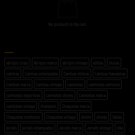
No products in the cart.
ETIQUETAS
abrigos crazy
Abrigos marca
abrigos vintage
adidas
blusas
camisas
Camisas estampadas
Camisas etnicas
Camisas hawaianas
Camisas marca
Camisas vintage
camisetas
camisetas cartoons
camisetas deportivas
camisetas disney
Camisetas marca
camisetas vintage
champion
Chaquetas marca
Chaquetas multicolor
Chaquetas vintage
denim
disney
faldas
jerséis
jerséis estampados
Jerséis marca
Jerséis vintage
nike