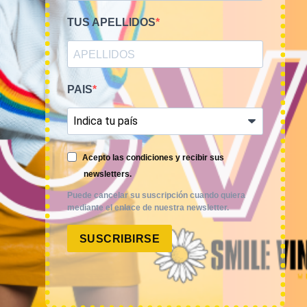
TUS APELLIDOS
PAIS
Smile Vintage es una empresa mayorista con una amplia
trayectoria internacional que cuenta con un equipo
experimentado y especializado en el sector de la moda.
Acepto las condiciones y recibir sus
newsletters.
Puede cancelar su suscripción cuando quiera
mediante el enlace de nuestra newsletter.
SUSCRIBIRSE
MI CUENTA
ACCESO A MI CUENTA