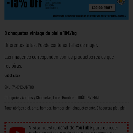
8 chaquetas vintage de piel a 18€/kg
Diferentes tallas. Puede contener tallas de mujer.
Las imágenes corresponden con los productos reales que
recibirás
.
Out of stock
SKU:
7A-XMX-ANT09
Categories:
Abrigos y Chaquetas
,
Lotes Hombre
,
OTOÑO-INVIERNO
Tags:
abrigos piel
,
ante
,
bomber
,
bomber piel
,
chaquetas ante
,
Chaquetas piel
,
piel
Visita nuestro
canal de YouTube
para conocer
mejor nuestros productos y los procesos de