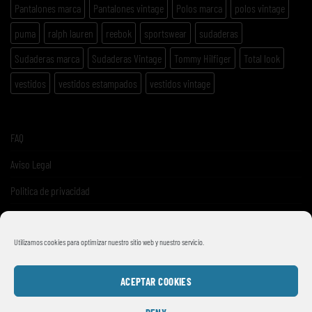
Pantalones marca
Pantalones vintage
Polos marca
polos vintage
puma
ralph lauren
reebok
sportswear
sudaderas
Sudaderas marca
Sudaderas Vintage
Tommy Hilfiger
Total look
vestidos
vestidos estampados
vestidos vintage
FAQ
Aviso Legal
Politica de privacidad
Términos y condiciones de venta
Utilizamos cookies para optimizar nuestro sitio web y nuestro servicio.
ACEPTAR COOKIES