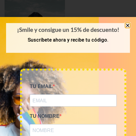
¡Smile y consigue un 15% de descuento!
Suscríbete ahora y recibe tu código.
KILOS
Mix prendas de piel 9€/kg
TU EMAIL
45,00
€
–
180,00
€
(sin IVA)
TU NOMBRE