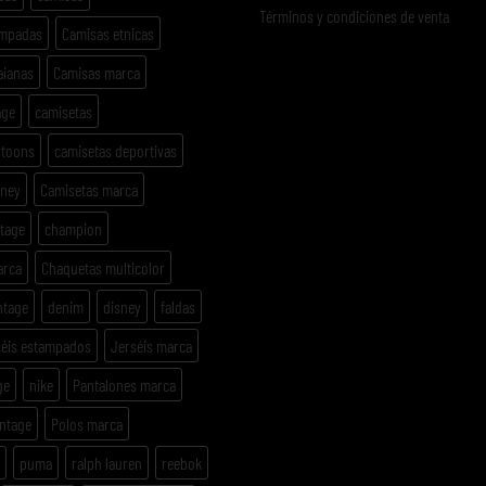
Términos y condiciones de venta
ampadas
Camisas etnicas
aianas
Camisas marca
age
camisetas
rtoons
camisetas deportivas
sney
Camisetas marca
ntage
champion
arca
Chaquetas multicolor
ntage
denim
disney
faldas
séis estampados
Jerséis marca
ge
nike
Pantalones marca
intage
Polos marca
puma
ralph lauren
reebok