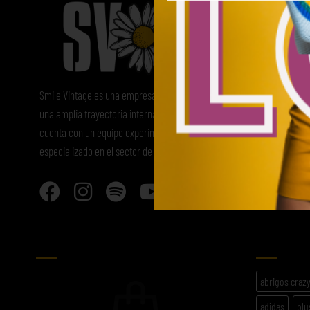
Smile Vintage es una empresa mayorista con
una amplia trayectoria internacional que
cuenta con un equipo experimentado y
especializado en el sector de la moda.
CARRITO
ETIQU
abrigos craz
adidas
blu