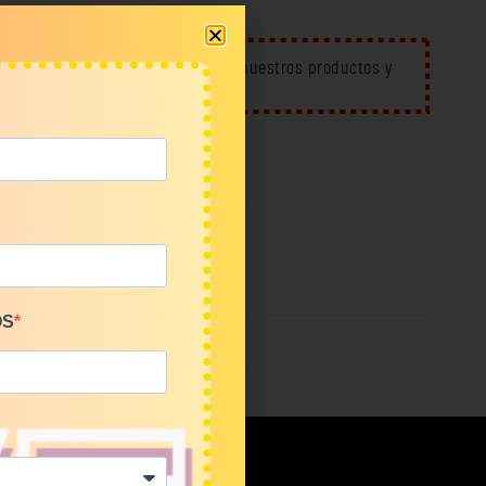
l de YouTube
para conocer mejor nuestros productos y
eación
OS