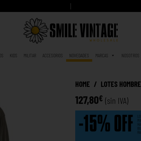
A
h
o
r
|
OS
KIDS
MILITAR
ACCESORIOS
NOVEDADES
MARCAS
NOSOTROS
HOME
/
LOTES HOMBR
127,80
€
(sin IVA)