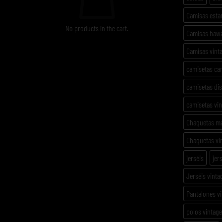
Camisas est
No products in the cart.
Camisas haw
Camisas vint
camisetas ca
camisetas di
camisetas vi
Chaquetas m
Chaquetas vi
jerséis
jer
Jerséis vinta
Pantalones v
polos vintage