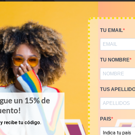
Visita nuestro
cana
los procesos de cr
TU EMAIL
TU NOMBRE
ADDITIONAL INFORMATION
12 kg
TUS APELLID
Tops
igue un 15% de
uento!
PAIS
y recibe tu código.