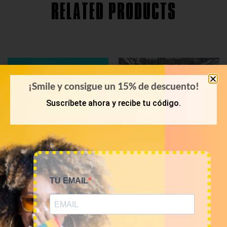
RELATED PRODUCTS
¡Smile y consigue un 15% de descuento!
Suscríbete ahora y recibe tu código.
TU EMAIL
KILOS
OTOÑO-INVIERNO
Mix pantalones vaqueros
Mix chaquetas denim 9€/kg
talle alto 12€/Kg
45,00
€
–
180,00
€
(sin IVA)