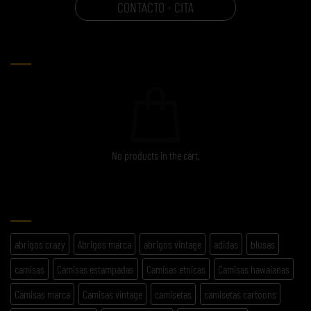
CONTACTO - CITA
CARRITO
No products in the cart.
ETIQUETAS
abrigos crazy
Abrigos marca
abrigos vintage
adidas
blusas
camisas
Camisas estampadas
Camisas etnicas
Camisas hawaianas
Camisas marca
Camisas vintage
camisetas
camisetas cartoons