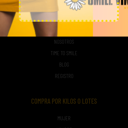
MI CUENTA
ACCESO A MI CUENTA
NOSOTROS
TIME TO SMILE
BLOG
REGISTRO
COMPRA POR KILOS O LOTES
MUJER