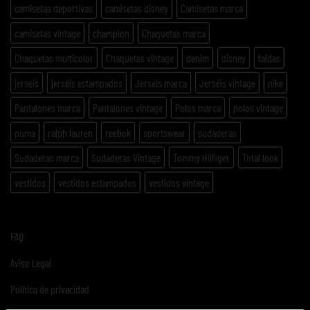
camisetas deportivas
camisetas disney
Camisetas marca
camisetas vintage
champion
Chaquetas marca
Chaquetas multicolor
Chaquetas vintage
denim
disney
faldas
jerséis
jerséis estampados
Jerséis marca
Jerséis vintage
nike
Pantalones marca
Pantalones vintage
Polos marca
polos vintage
puma
ralph lauren
reebok
sportswear
sudaderas
Sudaderas marca
Sudaderas Vintage
Tommy Hilfiger
Total look
vestidos
vestidos estampados
vestidos vintage
FAQ
Aviso Legal
Politica de privacidad