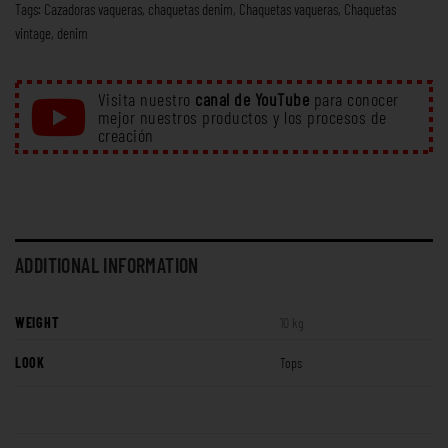
Tags:
Cazadoras vaqueras
,
chaquetas denim
,
Chaquetas vaqueras
,
Chaquetas
vintage
,
denim
Visita nuestro
canal de YouTube
para conocer
mejor nuestros productos y los procesos de
creación
ADDITIONAL INFORMATION
WEIGHT
10 kg
LOOK
Tops