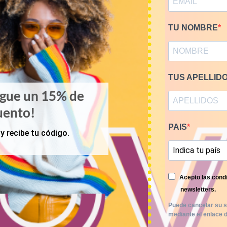
TU NOMBRE
TUS APELLID
igue un 15% de
uento!
PAIS
y recibe tu código.
Acepto las condi
newsletters.
Puede cancelar su s
OTOÑO-INVIERNO
KILOS
mediante el enlace d
chaquetas denim 9€/kg
Mix de blazers y chaquetas 