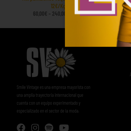
12€/Kg
45
60,00
€
–
240,00
€
(sin IVA)
Smile Vintage es una empresa mayorista con
una amplia trayectoria internacional que
cuenta con un equipo experimentado y
especializado en el sector de la moda.