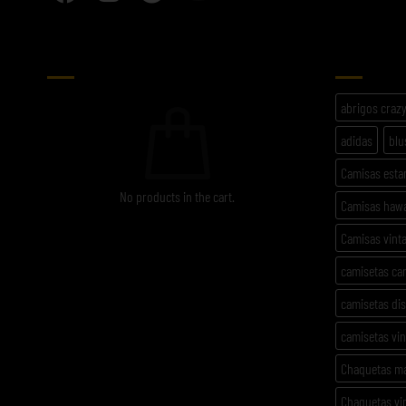
CARRITO
ETIQU
abrigos craz
adidas
blu
Camisas est
No products in the cart.
Camisas haw
Camisas vint
camisetas ca
camisetas di
camisetas vi
Chaquetas m
Chaquetas vi