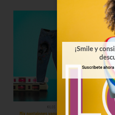
¡Smile y cons
desc
Suscríbete ahora 
KILOS
Mix pantalones vaqueros talle alto
Mix 