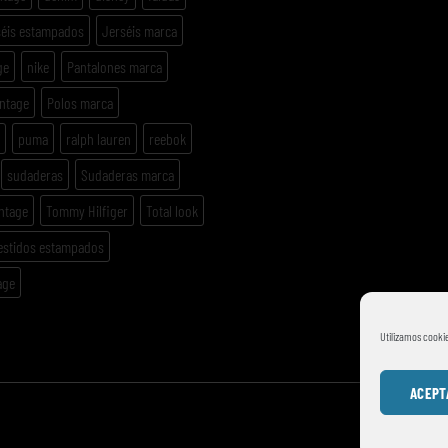
séis estampados
Jerséis marca
ge
nike
Pantalones marca
intage
Polos marca
puma
ralph lauren
reebok
sudaderas
Sudaderas marca
ntage
Tommy Hilfiger
Total look
estidos estampados
age
Utilizamos cookie
ACEPT