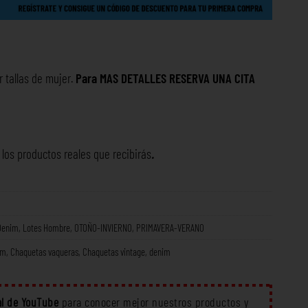
r tallas de mujer.
Para
MAS DETALLES RESERVA UNA
CITA
os productos reales que recibirás
.
Denim
,
Lotes Hombre
,
OTOÑO-INVIERNO
,
PRIMAVERA-VERANO
im
,
Chaquetas vaqueras
,
Chaquetas vintage
,
denim
l de YouTube
para conocer mejor nuestros productos y