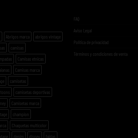
ETAS
FAQ
Aviso Legal
y
Abrigos marca
abrigos vintage
Politica de privacidad
sas
camisas
Términos y condiciones de venta
ampadas
Camisas etnicas
aianas
Camisas marca
age
camisetas
rtoons
camisetas deportivas
sney
Camisetas marca
ntage
champion
arca
Chaquetas multicolor
ntage
denim
disney
faldas