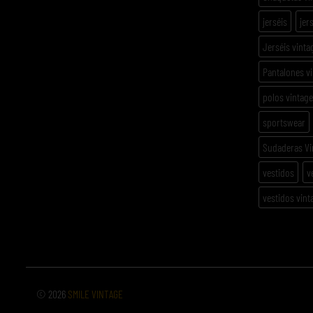
jerséis
jer
Jerséis vinta
Pantalones v
polos vintage
sportswear
Sudaderas Vi
vestidos
v
vestidos vint
© 2026
SMILE VINTAGE